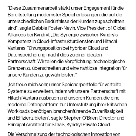
"Diese Zusammenarbeit stärkt unser Engagement für die
Bereitstellung modernster Speicherlösungen, die auf die
unterschiedlichen Bedürfnisse der Kunden zugeschnitten
sind", sagte Debbie Foster-Nevin, Vice President of Global
Alliances bei Kyndryl. „Die Synergie zwischen Kyndryls
Kompetenz in Cloud-Infrastrukturdiensten und Hitachi
Vantaras Führungsposition bei hybrider Cloud und
Datenspeicherung macht dies zu einer idealen
Partnerschaft. Wir teilen die Verpflichtung, technologische
Grenzen zu überschreiten und eine nahtlose Integration für
unsere Kunden zu gewährleisten.“
„Ich freue mich sehr, unser Speicherportfolio für verteilte
Systeme zu erweitern, indem wir unsere Partnerschaft mit
Hitachi Vantara ausbauen und unseren Kunden, die eine
moderne Datenplattform zur Unterstützung ihrer kritischen
Workloads benötigen, branchenführende Zuverlässigkeit
und Effizienz bieten“, sagte Stephen O’Brien, Director und
Principal Architect für STaaS, Kyndryl Private Cloud.
Die Verschmelzung der technologischen Innovation von