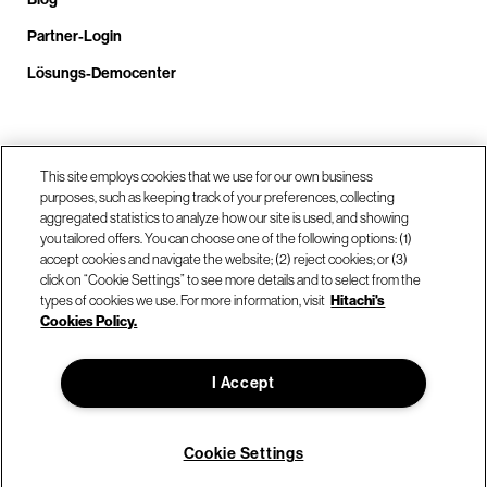
Partner-Login
Lösungs-Democenter
Rufen Sie uns an unter +4.9610.3804.0005
This site employs cookies that we use for our own business
purposes, such as keeping track of your preferences, collecting
aggregated statistics to analyze how our site is used, and showing
Unsere Standorte
you tailored offers. You can choose one of the following options: (1)
accept cookies and navigate the website; (2) reject cookies; or (3)
click on “Cookie Settings” to see more details and to select from the
Kontaktieren Sie uns
types of cookies we use. For more information, visit
Hitachi's
Cookies Policy.
© Hitachi Vantara LLC 2026. Alle Rechte vorbehalten.
I Accept
Nutzungsbedingungen
Datenschutzerklärung
Rechtliches
Sitemap
Cookie Settings