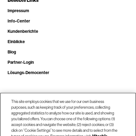
Impressum
Info-Center
Kundenberichte
Einblicke
Blog
Partner-Login
Lösungs-Democenter
Rufen Sie uns an unter +4.9610.3804.0005
This site employs cookies that we use for our own business
purposes, such as keeping track of your preferences, collecting
aggregated statistics to analyze how our site is used, and showing
Unsere Standorte
you tailored offers. You can choose one of the following options: (1)
accept cookies and navigate the website; (2) reject cookies; or (3)
click on “Cookie Settings” to see more details and to select from the