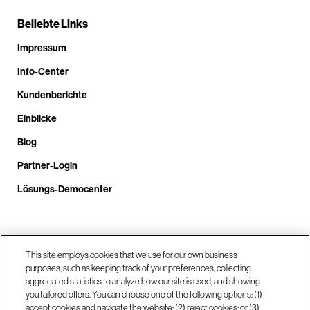
Beliebte Links
Impressum
Info-Center
Kundenberichte
Einblicke
Blog
Partner-Login
Lösungs-Democenter
Rufen Sie uns an unter +4.9610.3804.0005
This site employs cookies that we use for our own business
purposes, such as keeping track of your preferences, collecting
aggregated statistics to analyze how our site is used, and showing
Unsere Standorte
you tailored offers. You can choose one of the following options: (1)
accept cookies and navigate the website; (2) reject cookies; or (3)