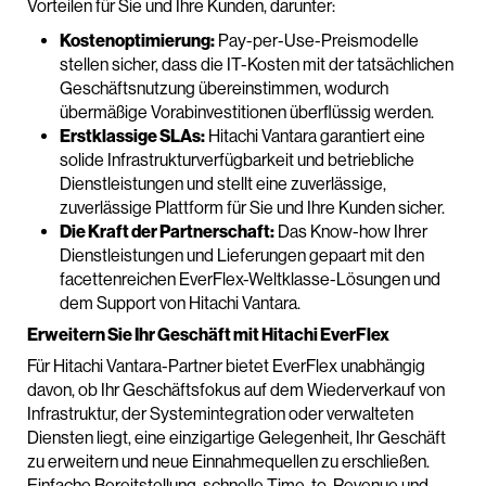
Vorteilen für Sie und Ihre Kunden, darunter:
Kostenoptimierung:
Pay-per-Use-Preismodelle
stellen sicher, dass die IT-Kosten mit der tatsächlichen
Geschäftsnutzung übereinstimmen, wodurch
übermäßige Vorabinvestitionen überflüssig werden.
Erstklassige SLAs:
Hitachi Vantara garantiert eine
solide Infrastrukturverfügbarkeit und betriebliche
Dienstleistungen und stellt eine zuverlässige,
zuverlässige Plattform für Sie und Ihre Kunden sicher.
Die Kraft der Partnerschaft:
Das Know-how Ihrer
Dienstleistungen und Lieferungen gepaart mit den
facettenreichen EverFlex-Weltklasse-Lösungen und
dem Support von Hitachi Vantara.
Erweitern Sie Ihr Geschäft mit Hitachi EverFlex
Für Hitachi Vantara-Partner bietet EverFlex unabhängig
davon, ob Ihr Geschäftsfokus auf dem Wiederverkauf von
Infrastruktur, der Systemintegration oder verwalteten
Diensten liegt, eine einzigartige Gelegenheit, Ihr Geschäft
zu erweitern und neue Einnahmequellen zu erschließen.
Einfache Bereitstellung, schnelle Time-to-Revenue und