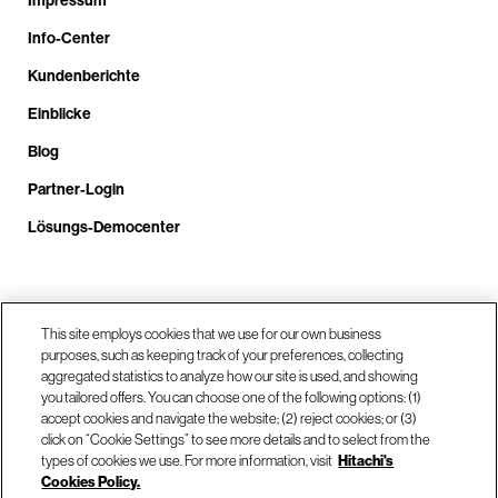
Impressum
Info-Center
Kundenberichte
Einblicke
Blog
Partner-Login
Lösungs-Democenter
Rufen Sie uns an unter +4.9610.3804.0005
This site employs cookies that we use for our own business
purposes, such as keeping track of your preferences, collecting
aggregated statistics to analyze how our site is used, and showing
Unsere Standorte
you tailored offers. You can choose one of the following options: (1)
accept cookies and navigate the website; (2) reject cookies; or (3)
click on “Cookie Settings” to see more details and to select from the
Kontaktieren Sie uns
types of cookies we use. For more information, visit
Hitachi's
Cookies Policy.