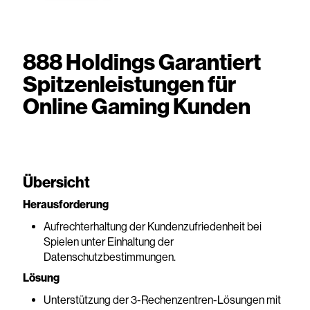
888 Holdings Garantiert
Spitzenleistungen für
Online Gaming Kunden
Übersicht
Herausforderung
Aufrechterhaltung der Kundenzufriedenheit bei
Spielen unter Einhaltung der
Datenschutzbestimmungen.
Lösung
Unterstützung der 3-Rechenzentren-Lösungen mit