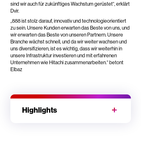
sind wir auch für zukünftiges Wachstum gerüstet“, erklärt
Dvir.
„888 ist stolz darauf, innovativ und technologieorientiert
zu sein. Unsere Kunden erwarten das Beste von uns, und
wir erwarten das Beste von unseren Partnern. Unsere
Branche wächst schnell, und da wir weiter wachsen und
uns diversifizieren, ist es wichtig, dass wir weiterhin in
unsere Infrastruktur investieren und mit erfahrenen
Unternehmen wie Hitachi zusammenarbeiten.“ betont
Elbaz
Highlights