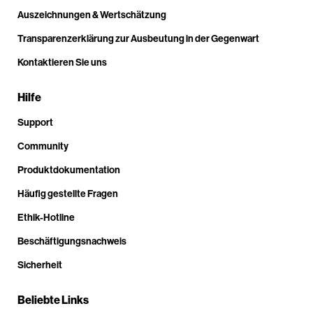
Auszeichnungen & Wertschätzung
Transparenzerklärung zur Ausbeutung in der Gegenwart
Kontaktieren Sie uns
Hilfe
Support
Community
Produktdokumentation
Häufig gestellte Fragen
Ethik-Hotline
Beschäftigungsnachweis
Sicherheit
Beliebte Links