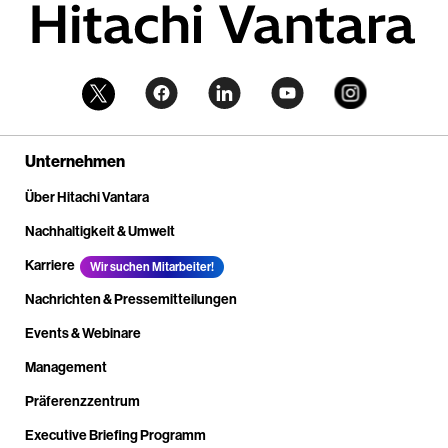
Unternehmen
Über Hitachi Vantara
Nachhaltigkeit & Umwelt
Karriere
Wir suchen Mitarbeiter!
Nachrichten & Pressemitteilungen
Events & Webinare
Management
Präferenzzentrum
Executive Briefing Programm