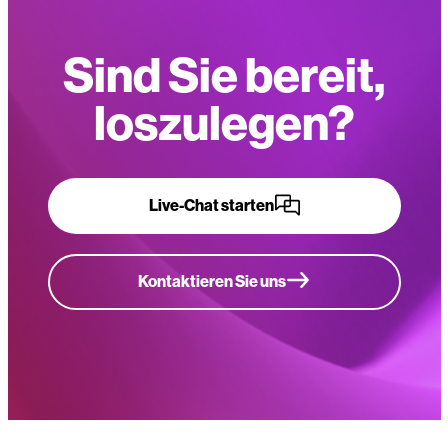
Sind Sie bereit,
loszulegen?
Live-Chat starten
Kontaktieren Sie uns