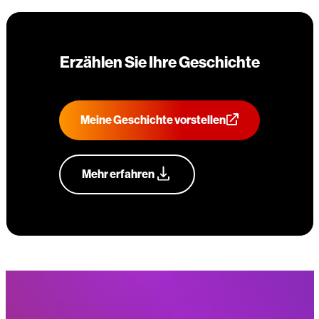
Erzählen Sie Ihre Geschichte
Meine Geschichte vorstellen
Mehr erfahren