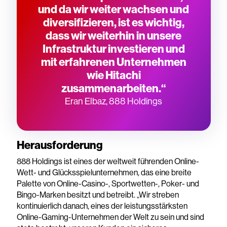
und da wir weiter wachsen und
diversifizieren, ist es wichtig,
dass wir weiterhin in unsere
Infrastruktur investieren und
mit erfahrenen Unternehmen
wie Hitachi
zusammenarbeiten.“
Eran Elbaz, 888 Holdings
Herausforderung
888 Holdings ist eines der weltweit führenden Online-
Wett- und Glücksspielunternehmen, das eine breite
Palette von Online-Casino-, Sportwetten-, Poker- und
Bingo-Marken besitzt und betreibt. „Wir streben
kontinuierlich danach, eines der leistungsstärksten
Online-Gaming-Unternehmen der Welt zu sein und sind