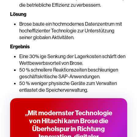
die betriebliche Effizienz zu verbessern.
Lösung
Brose baute ein hochmodernes Datenzentrum mit
hocheffizienter Technologie zur Unterstützung
seiner globalen Aktivitäten.
Ergebnis
Eine 30% ige Senkung der Lagerkosten schärft den
Wettbewerbsvorteil von Brose.
50 % schnellere Reaktionszeiten beschleunigen
geschäftskritische SAP-Anwendungen.
50 % weniger physische Geräte zum Verwalten
entlastet die Speicherverwaltung.
„Mit modernster Technologie
von Hitachi kann Brose die
Überholspur in Richtung
Innovation, digitaler