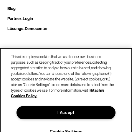
Blog
Partner-Login
Lösungs-Democenter
Rufen Sie uns an unter +4.9610.3804.0005
This site employs cookies that we use for our own business
purposes, such as keeping track of your preferences, collecting
aggregated statistics to analyze how our site is used, and showing
Unsere Standorte
you tailored offers. You can choose one of the following options: (1)
accept cookies and navigate the website; (2) reject cookies; or (3)
click on “Cookie Settings” to see more details and to select from the
Kontaktieren Sie uns
types of cookies we use. For more information, visit
Hitachi's
Cookies Policy.
© Hitachi Vantara LLC 2026. Alle Rechte vorbehalten.
I Accept
Nutzungsbedingungen
Datenschutzerklärung
Rechtliches
Sitemap
Cookie Settings