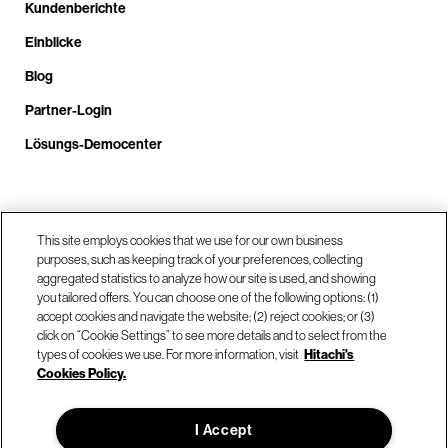
Kundenberichte
Einblicke
Blog
Partner-Login
Lösungs-Democenter
Rufen Sie uns an unter +4.9610.3804.0005
This site employs cookies that we use for our own business
purposes, such as keeping track of your preferences, collecting
aggregated statistics to analyze how our site is used, and showing
Unsere Standorte
you tailored offers. You can choose one of the following options: (1)
accept cookies and navigate the website; (2) reject cookies; or (3)
click on “Cookie Settings” to see more details and to select from the
Kontaktieren Sie uns
types of cookies we use. For more information, visit
Hitachi's
Cookies Policy.
© Hitachi Vantara LLC 2026. Alle Rechte vorbehalten.
I Accept