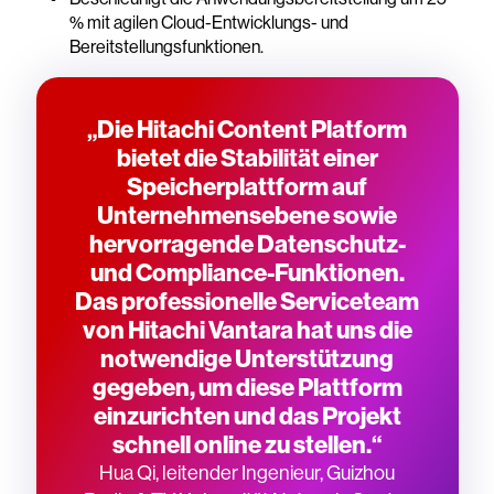
% mit agilen Cloud-Entwicklungs- und
Bereitstellungsfunktionen.
„Die Hitachi Content Platform
bietet die Stabilität einer
Speicherplattform auf
Unternehmensebene sowie
hervorragende Datenschutz-
und Compliance-Funktionen.
Das professionelle Serviceteam
von Hitachi Vantara hat uns die
notwendige Unterstützung
gegeben, um diese Plattform
einzurichten und das Projekt
schnell online zu stellen.“
Hua Qi, leitender Ingenieur, Guizhou