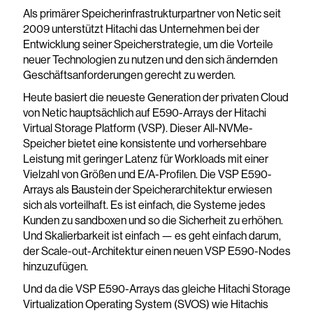
Als primärer Speicherinfrastrukturpartner von Netic seit
2009 unterstützt Hitachi das Unternehmen bei der
Entwicklung seiner Speicherstrategie, um die Vorteile
neuer Technologien zu nutzen und den sich ändernden
Geschäftsanforderungen gerecht zu werden.
Heute basiert die neueste Generation der privaten Cloud
von Netic hauptsächlich auf E590-Arrays der Hitachi
Virtual Storage Platform (VSP). Dieser All-NVMe-
Speicher bietet eine konsistente und vorhersehbare
Leistung mit geringer Latenz für Workloads mit einer
Vielzahl von Größen und E/A-Profilen. Die VSP E590-
Arrays als Baustein der Speicherarchitektur erwiesen
sich als vorteilhaft. Es ist einfach, die Systeme jedes
Kunden zu sandboxen und so die Sicherheit zu erhöhen.
Und Skalierbarkeit ist einfach — es geht einfach darum,
der Scale-out-Architektur einen neuen VSP E590-Nodes
hinzuzufügen.
Und da die VSP E590-Arrays das gleiche Hitachi Storage
Virtualization Operating System (SVOS) wie Hitachis