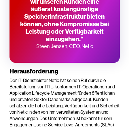
wir unseren Kunden eine
äußerst kostengünstige
Speicherinfrastruktur bieten
können, ohne Kompromisse bei
Leistung oder Verfügbarkeit
einzugehen.“
Steen Jensen, CEO, Netic
Herausforderung
Der IT-Dienstleister Netic hat seinen Ruf durch die
Bereitstellung von ITIL-konformen IT-Operationen und
Application Lifecycle Management für den öffentlichen
und privaten Sektor Dänemarks aufgebaut. Kunden
schätzen die hohe Leistung, Verfügbarkeit und Sicherheit
von Netic in den von ihm verwalteten Systemen und
Anwendungen. Das Unternehmen ist bekannt für sein
Engagement, seine Service Level Agreements (SLAs)