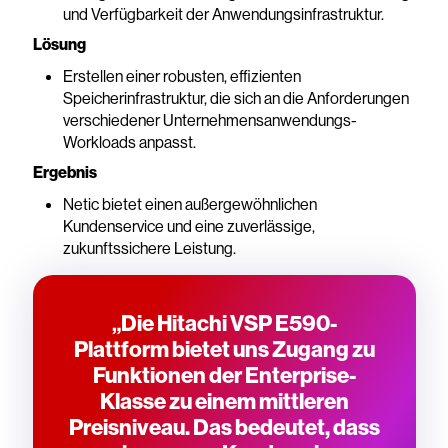
und Verfügbarkeit der Anwendungsinfrastruktur.
Lösung
Erstellen einer robusten, effizienten
Speicherinfrastruktur, die sich an die Anforderungen
verschiedener Unternehmensanwendungs-
Workloads anpasst.
Ergebnis
Netic bietet einen außergewöhnlichen
Kundenservice und eine zuverlässige,
zukunftssichere Leistung.
„Die Hitachi VSP E590-
Plattform bietet uns Zugang zu
Funktionen der Enterprise-
Klasse zu einem mittleren
Preisniveau. Das bedeutet, dass