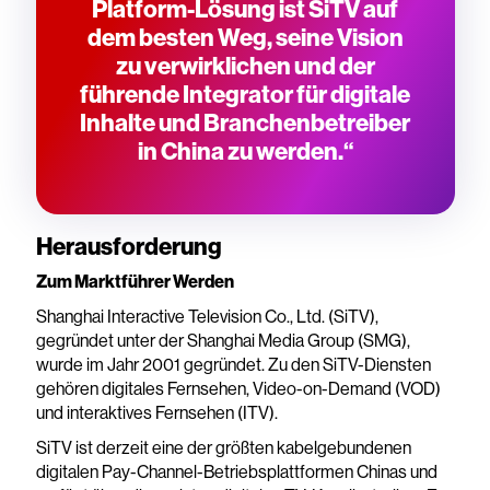
Platform-Lösung ist SiTV auf
dem besten Weg, seine Vision
zu verwirklichen und der
führende Integrator für digitale
Inhalte und Branchenbetreiber
in China zu werden.“
Herausforderung
Zum Marktführer Werden
Shanghai Interactive Television Co., Ltd. (SiTV),
gegründet unter der Shanghai Media Group (SMG),
wurde im Jahr 2001 gegründet. Zu den SiTV-Diensten
gehören digitales Fernsehen, Video-on-Demand (VOD)
und interaktives Fernsehen (ITV).
SiTV ist derzeit eine der größten kabelgebundenen
digitalen Pay-Channel-Betriebsplattformen Chinas und