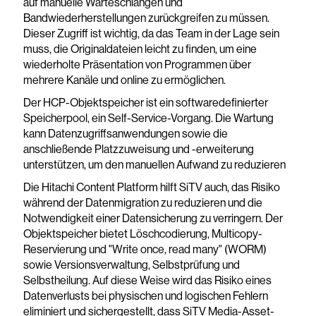
auf manuelle Warteschlangen und
Bandwiederherstellungen zurückgreifen zu müssen.
Dieser Zugriff ist wichtig, da das Team in der Lage sein
muss, die Originaldateien leicht zu finden, um eine
wiederholte Präsentation von Programmen über
mehrere Kanäle und online zu ermöglichen.
Der HCP-Objektspeicher ist ein softwaredefinierter
Speicherpool, ein Self-Service-Vorgang. Die Wartung
kann Datenzugriffsanwendungen sowie die
anschließende Platzzuweisung und -erweiterung
unterstützen, um den manuellen Aufwand zu reduzieren
Die Hitachi Content Platform hilft SiTV auch, das Risiko
während der Datenmigration zu reduzieren und die
Notwendigkeit einer Datensicherung zu verringern. Der
Objektspeicher bietet Löschcodierung, Multicopy-
Reservierung und "Write once, read many" (WORM)
sowie Versionsverwaltung, Selbstprüfung und
Selbstheilung. Auf diese Weise wird das Risiko eines
Datenverlusts bei physischen und logischen Fehlern
eliminiert und sichergestellt, dass SiTV Media-Asset-