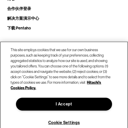
合作伙伴登录
解决方案演示中心
下载 Pentaho
致电我们： +1.408.324.0920
This site employs cookies that we use for our own business
purposes, such as keeping track of your preferences, collecting
aggregated statistics to analyze how our site is used, and showing
you tailored offers. You can choose one of the following options: (1)
我们的位置
accept cookies and navigate the website; (2) reject cookies; or (3)
click on “Cookie Settings” to see more details and to select from the
types of cookies we use. For more information, visit
Hitachi's
联系我们
Cookies Policy.
I Accept
© Hitachi Vantara LLC 2026。保留所有权利。
使用条款
隐私政策
合法的
网站地图
Cookie Settings