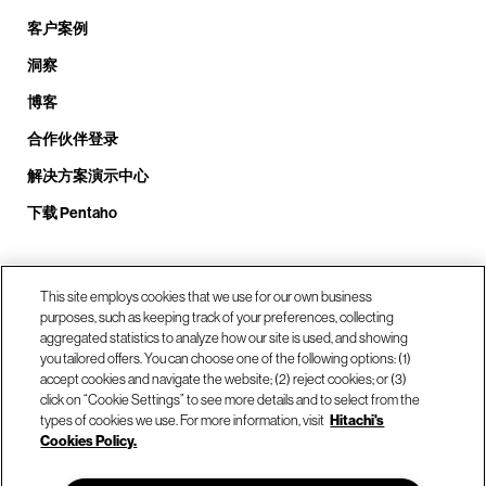
客户案例
洞察
博客
合作伙伴登录
解决方案演示中心
下载 Pentaho
致电我们： +1.408.324.0920
This site employs cookies that we use for our own business
purposes, such as keeping track of your preferences, collecting
aggregated statistics to analyze how our site is used, and showing
you tailored offers. You can choose one of the following options: (1)
我们的位置
accept cookies and navigate the website; (2) reject cookies; or (3)
click on “Cookie Settings” to see more details and to select from the
types of cookies we use. For more information, visit
Hitachi's
联系我们
Cookies Policy.