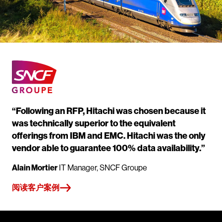
“Following an RFP, Hitachi was chosen because it
was technically superior to the equivalent
offerings from IBM and EMC. Hitachi was the only
vendor able to guarantee 100% data availability.”
Alain Mortier
IT Manager, SNCF Groupe
阅读客户案例