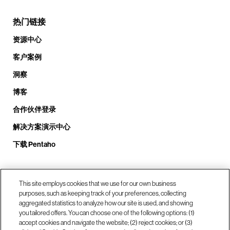
热门链接
资源中心
客户案例
洞察
博客
合作伙伴登录
解决方案演示中心
下载 Pentaho
致电我们： +1.408.324.0920
This site employs cookies that we use for our own business
purposes, such as keeping track of your preferences, collecting
aggregated statistics to analyze how our site is used, and showing
you tailored offers. You can choose one of the following options: (1)
我们的位置
accept cookies and navigate the website; (2) reject cookies; or (3)