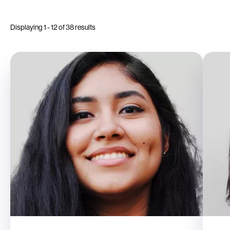
Displaying
1
-
12
of
38
results