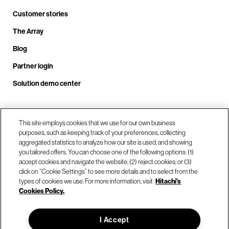
Customer stories
The Array
Blog
Partner login
Solution demo center
Call us at +1.678.403.3035
This site employs cookies that we use for our own business
purposes, such as keeping track of your preferences, collecting
aggregated statistics to analyze how our site is used, and showing
you tailored offers. You can choose one of the following options: (1)
Our locations
accept cookies and navigate the website; (2) reject cookies; or (3)
click on “Cookie Settings” to see more details and to select from the
types of cookies we use. For more information, visit
Hitachi's
Contact us
Cookies Policy.
I Accept
© Hitachi Vantara LLC 2026. All Rights Reserved.