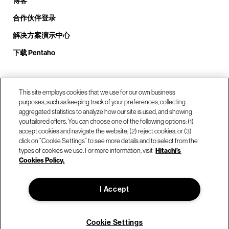
博客
合作伙伴登录
解决方案演示中心
下载 Pentaho
致电我们： +1.408.324.0920
This site employs cookies that we use for our own business
purposes, such as keeping track of your preferences, collecting
aggregated statistics to analyze how our site is used, and showing
you tailored offers. You can choose one of the following options: (1)
我们的位置
accept cookies and navigate the website; (2) reject cookies; or (3)
click on “Cookie Settings” to see more details and to select from the
types of cookies we use. For more information, visit
Hitachi's
联系我们
Cookies Policy.
I Accept
© Hitachi Vantara LLC 2026。保留所有权利。
使用条款
隐私政策
合法的
网站地图
Cookie Settings