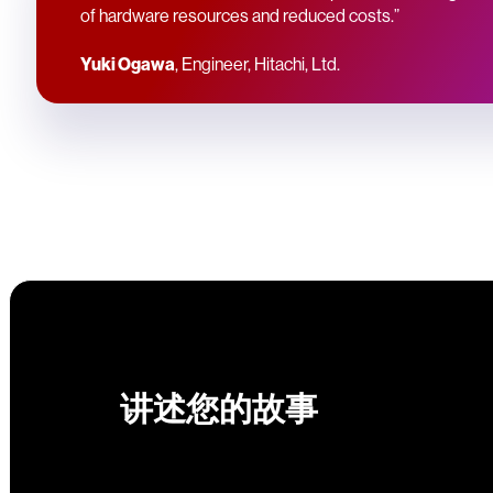
of hardware resources and reduced costs.”
Yuki Ogawa
, Engineer, Hitachi, Ltd.
讲述您的故事