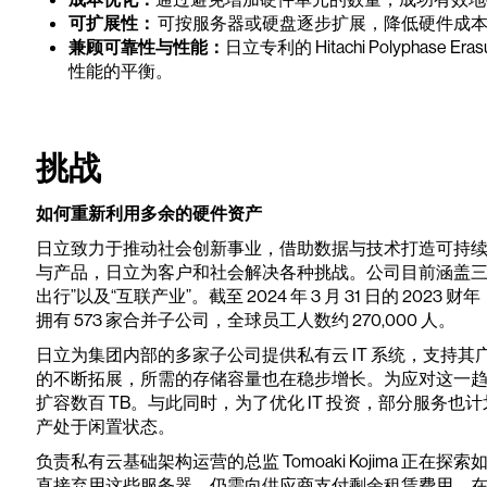
可扩展性：
可按服务器或硬盘逐步扩展，降低硬件成
兼顾可靠性与性能：
日立专利的 Hitachi Polyphase 
性能的平衡。
挑战
如何重新利用多余的硬件资产
日立致力于推动社会创新事业，借助数据与技术打造可持续发
与产品，日立为客户和社会解决各种挑战。公司目前涵盖三大
出行”以及“互联产业”。截至 2024 年 3 月 31 日的 2023
拥有 573 家合并子公司，全球员工人数约 270,000 人。
日立为集团内部的多家子公司提供私有云 IT 系统，支持其广
的不断拓展，所需的存储容量也在稳步增长。为应对这一趋势，公司计划
扩容数百 TB。与此同时，为了优化 IT 投资，部分服务也计
产处于闲置状态。
负责私有云基础架构运营的总监 Tomoaki Kojima 正在
直接弃用这些服务器，仍需向供应商支付剩余租赁费用。在此背