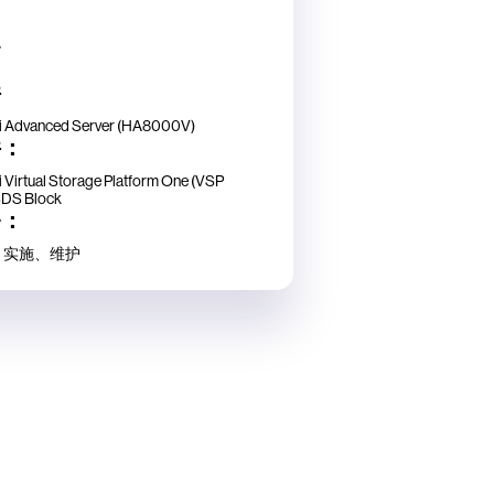
点
件
i Advanced Server (HA8000V)
件：
i Virtual Storage Platform One (VSP
SDS Block
务：
、实施、维护