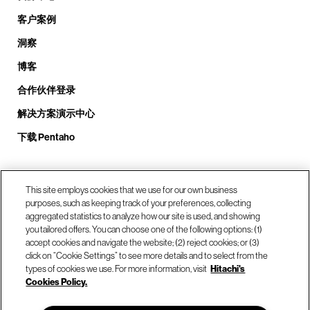
客户案例
洞察
博客
合作伙伴登录
解决方案演示中心
下载 Pentaho
致电我们： +1.408.324.0920
This site employs cookies that we use for our own business
purposes, such as keeping track of your preferences, collecting
aggregated statistics to analyze how our site is used, and showing
you tailored offers. You can choose one of the following options: (1)
我们的位置
accept cookies and navigate the website; (2) reject cookies; or (3)
click on “Cookie Settings” to see more details and to select from the
types of cookies we use. For more information, visit
Hitachi's
联系我们
Cookies Policy.