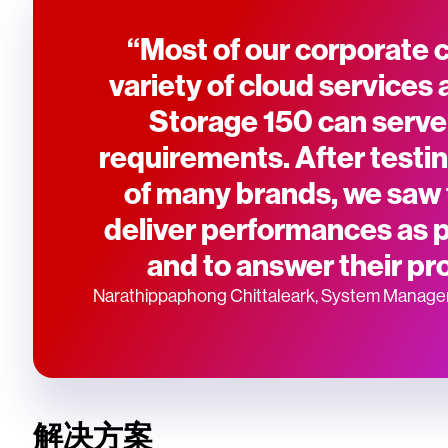
“Most of our corporate
variety of cloud services 
Storage 150 can serve
requirements. After testin
of many brands, we saw
deliver performances as pe
and to answer their pro
Narathippaphong Chittaleark, System Manager
解决方案