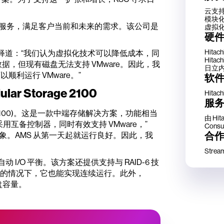
云支
模块
品和服务，满足客户当前和未来的需求。该公司是
虚拟
硬
Hitach
aleark 解释道：“我们认为虚拟化技术可以降低成本，同
Hitach
司数据，但现有磁盘无法支持 VMware。因此，我
日立
利运行 VMware。”
软
ar Storage 2100
Hitach
服
2100 (AMS 2100)。这是一款中端存储解决方案，功能相当
由 Hit
互备控制器，同时有效支持 VMware，”
Consul
合
刻的印象。AMS 从第一天起就运行良好。因此，我
Stream 
 I/O 平衡。该方案还提供支持与 RAID-6 技
坏的情况下，它也能实现连续运行。此外，
的磁盘容量。