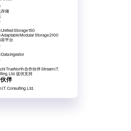
持
化存储
化
件
i Unified Storage 150
i Adaptable Modular Storage 2100
内容平台
件
i Data Ingestor
务
achi TrueNorth 合作伙伴 Stream I.T.
ting, Ltd.
提供支持
作伙伴
I.T. Consulting, Ltd.