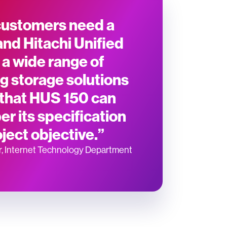
 customers need a
and Hitachi Unified
 a wide range of
g storage solutions
 that HUS 150 can
r its specification
ject objective.”
, Internet Technology Department