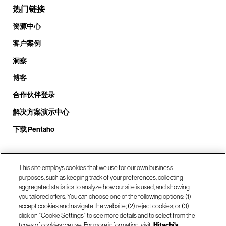
热门链接
资源中心
客户案例
洞察
博客
合作伙伴登录
解决方案演示中心
下载 Pentaho
致电我们： +1.408.324.0920
This site employs cookies that we use for our own business
purposes, such as keeping track of your preferences, collecting
aggregated statistics to analyze how our site is used, and showing
you tailored offers. You can choose one of the following options: (1)
我们的位置
accept cookies and navigate the website; (2) reject cookies; or (3)
click on “Cookie Settings” to see more details and to select from the
types of cookies we use. For more information, visit
Hitachi's