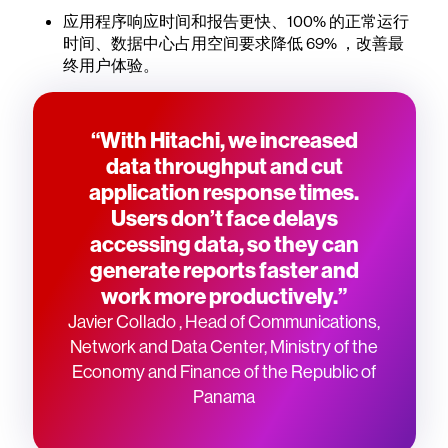
应用程序响应时间和报告更快、100% 的正常运行
时间、数据中心占用空间要求降低 69% ，改善最
终用户体验。
“With Hitachi, we increased
data throughput and cut
application response times.
Users don’t face delays
accessing data, so they can
generate reports faster and
work more productively.”
Javier Collado , Head of Communications,
Network and Data Center, Ministry of the
Economy and Finance of the Republic of
Panama