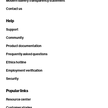
Modern slavery transparency statement
Contact us
Help
Support
Community
Product documentation
Frequently asked questions
Ethics hotline
Employment verification
Security
Popular links
Resource center
Customer stories