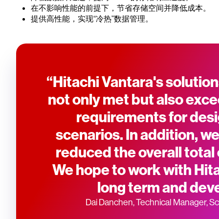
在不影响性能的前提下，节省存储空间并降低成本。
提供高性能，实现“冷热”数据管理。
“Hitachi Vantara's solutio
not only met but also exce
requirements for des
scenarios. In addition, we
reduced the overall total
We hope to work with Hita
long term and devel
Dai Danchen, Technical Manager, Sch