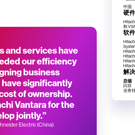
中国
硬
Hitach
和 VSP
软
Hitach
Syste
ns and services have
Hitach
Hitach
eded our efficiency
Hitach
Hitach
igning business
解
 have significantly
存储
闪存
业务
 cost of ownership.
chi Vantara for the
op jointly.”
neider Electric (China)