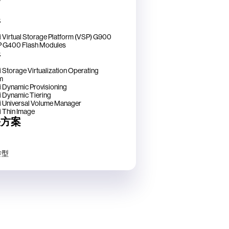
件
i Virtual Storage Platform (VSP) G900
 G400 Flash Modules
件
i Storage Virtualization Operating
m
i Dynamic Provisioning
i Dynamic Tiering
i Universal Volume Manager
i Thin Image
决方案
转型