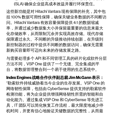
(SLA) 确保企业提高成本效益并履行环保责任。
这些新功能是对 Hitachi Vantara 现有保障的补充，其中包
括 100% 数据可用性保障，确保关键业务数据的不间断访
问。Hitachi Vantara 有效容量保障提供 4:1 的数据缩减
率，并通过减少数据集大小并保留最重要的信息来最大
化存储效率，从而限制冗余并实现高效存储。现代存储
保障通过永久、不间断的升级推动持续创新，在升级到
新控制器的过程中提供不间断的数据访问，确保无需重
新购买容量即可迈向未来的存储发展之路。
与需要处理多个 API 和不同管理工具的碎片化或软件分层
方法不同，VSP One 提供了一个无缝、完全集成的平
台，将数据管理整合到一个易于使用的生态系统中。
Index Engines 战略合作伙伴副总裁 Jim McGann 表示：
“勒索软件持续威胁着当今企业的生存发展。VSP One 的
网络韧性保障，包括由 CyberSense 提供支持的勒索软件
检测功能，将为企业提供增强网络韧性所需的智能和自
动化能力。通过集成 VSP One 和 CyberSense 等先进工
具，IT 团队可以简化恢复工作流程，最大限度地减少停
机时间，并更有信心地验证关键数据的完整性，从而最