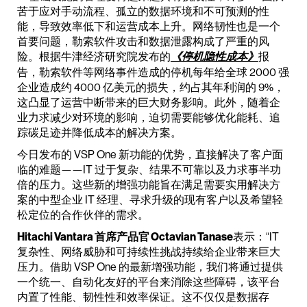
苦于应对手动流程、孤立的数据环境和不可预测的性
能，导致效率低下和运营成本上升。网络韧性也是一个
首要问题，勒索软件攻击和数据泄露构成了严重的风
险。根据牛津经济研究院发布的
报
《停机隐性成本》
告，勒索软件等网络事件造成的停机每年给全球 2000 强
企业造成约 4000 亿美元的损失，约占其年利润的 9%，
这凸显了运营中断带来的巨大财务影响。此外，随着企
业力求减少对环境的影响，迫切需要能够优化能耗、追
踪碳足迹并降低成本的解决方案。
今日发布的 VSP One 新功能的优势，直接解决了客户面
临的难题——IT 过于复杂、结果不可靠以及力求事半功
倍的压力。这些新的增强功能旨在满足需要实用解决方
案的中型企业 IT 经理、寻求升级的现有客户以及希望轻
松定位的合作伙伴的需求。
Hitachi Vantara 首席产品官 Octavian Tanase
表示：“IT
复杂性、网络威胁和可持续性挑战持续给企业带来巨大
压力。借助 VSP One 的最新增强功能，我们将通过提供
一个统一、自动化友好的平台来消除这些障碍，该平台
内置了性能、韧性性和效率保证。这不仅仅是数据存