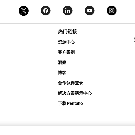
热门链接
资源中心
客户案例
洞察
博客
合作伙伴登录
解决方案演示中心
下载 Pentaho