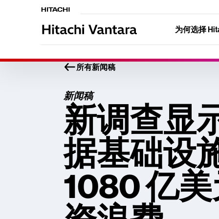
为何选择 Hitac
所有新闻稿
新闻稿
新调查显
据基础设
1080 亿美