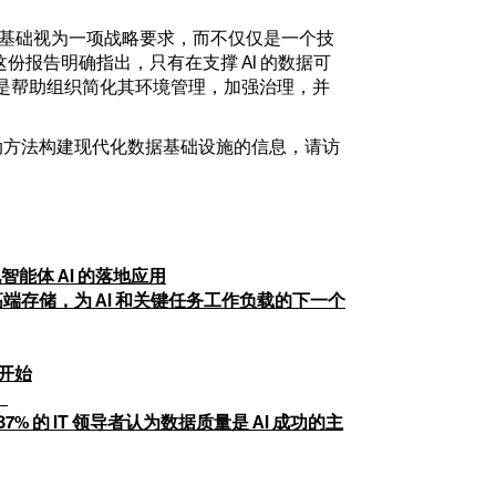
据基础视为一项战略要求，而不仅仅是一个技
这份报告明确指出，只有在支撑 AI 的数据可
责是帮助组织简化其环境管理，加强治理，并
用数据驱动方法构建现代化数据基础设施的信息，请访
 3 实现智能体 AI 的落地应用
Block 高端存储，为 AI 和关键任务工作负载的下一个
新开始
。
% 的 IT 领导者认为数据质量是 AI 成功的主