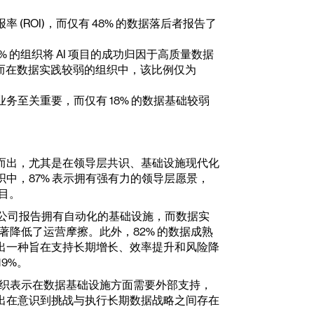
：
(ROI)，而仅有 48% 的数据落后者报告了
% 的组织将 AI 项目的成功归因于高质量数据
，而在数据实践较弱的组织中，该比例仅为
务至关重要，而仅有 18% 的数据基础较弱
而出，尤其是在领导层共识、基础设施现代化
中，87% 表示拥有强有力的领导层愿景，
目。
类公司报告拥有自动化的基础设施，而数据实
显著降低了运营摩擦。此外，82% 的数据成熟
出一种旨在支持长期增长、效率提升和风险降
9%。
组织表示在数据基础设施方面需要外部支持，
出在意识到挑战与执行长期数据战略之间存在