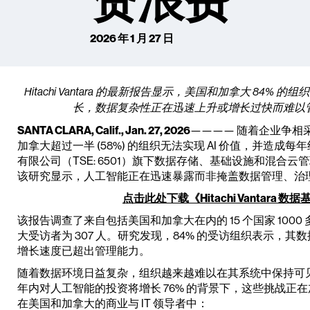
资浪费
2026 年 1 月 27 日
Hitachi Vantara 的最新报告显示，美国和加拿大 8
长，数据复杂性正在迅速上升或增长过快而难以
SANTA CLARA, Calif., Jan. 27, 2026
———— 随着企业争相
加拿大超过一半 (58%) 的组织无法实现 AI 价值，并造成每年
有限公司（TSE: 6501）旗下数据存储、基础设施和混合云
该研究显示，人工智能正在迅速暴露而非掩盖数据管理、治
点击此处下载《Hitachi Vantara
该报告调查了来自包括美国和加拿大在内的 15 个国家 1000 
大受访者为 307 人。研究发现，84% 的受访组织表示，
增长速度已超出管理能力。
随着数据环境日益复杂，组织越来越难以在其系统中保持可
年内对人工智能的投资将增长 76% 的背景下，这些挑战正
在美国和加拿大的商业与 IT 领导者中：