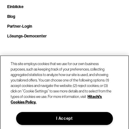
Einblicke
Blog
Partner-Login
Lösungs-Democenter
Rufen Sie uns an unter +4.9610.3804.0005
This site employs cookies that we use for our own business
purposes, such as keeping track of your preferences, collecting
aggregated statistics to analyze how our site is used, and showing
Unsere Standorte
you tailored offers. You can choose one of the following options: (1)
accept cookies and navigate the website; (2) reject cookies; or (3)
click on “Cookie Settings” to see more details and to select from the
Kontaktieren Sie uns
types of cookies we use. For more information, visit
Hitachi's
Cookies Policy.
© Hitachi Vantara LLC 2026. Alle Rechte vorbehalten.
I Accept
Nutzungsbedingungen
Datenschutzerklärung
Rechtliches