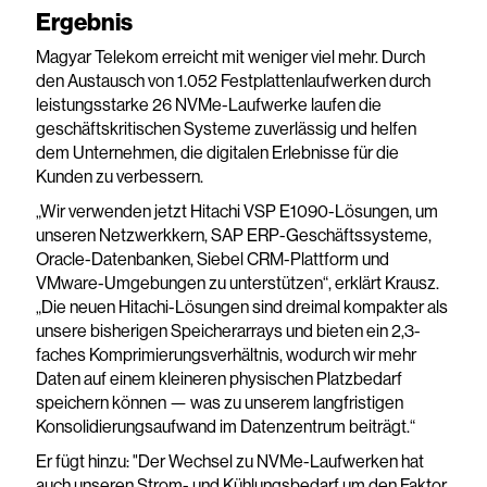
Ergebnis
Magyar Telekom erreicht mit weniger viel mehr. Durch
den Austausch von 1.052 Festplattenlaufwerken durch
leistungsstarke 26 NVMe-Laufwerke laufen die
geschäftskritischen Systeme zuverlässig und helfen
dem Unternehmen, die digitalen Erlebnisse für die
Kunden zu verbessern.
„Wir verwenden jetzt Hitachi VSP E1090-Lösungen, um
unseren Netzwerkkern, SAP ERP-Geschäftssysteme,
Oracle-Datenbanken, Siebel CRM-Plattform und
VMware-Umgebungen zu unterstützen“, erklärt Krausz.
„Die neuen Hitachi-Lösungen sind dreimal kompakter als
unsere bisherigen Speicherarrays und bieten ein 2,3-
faches Komprimierungsverhältnis, wodurch wir mehr
Daten auf einem kleineren physischen Platzbedarf
speichern können — was zu unserem langfristigen
Konsolidierungsaufwand im Datenzentrum beiträgt.“
Er fügt hinzu: "Der Wechsel zu NVMe-Laufwerken hat
auch unseren Strom- und Kühlungsbedarf um den Faktor