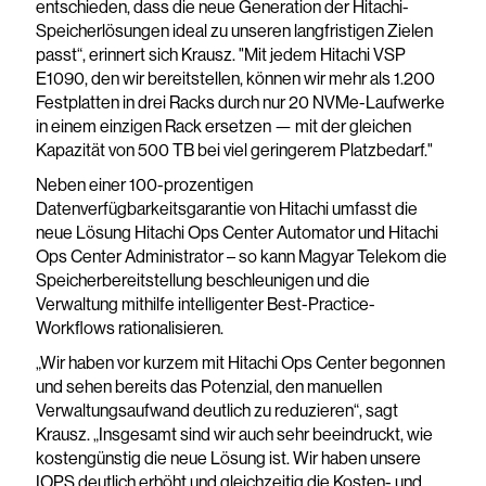
entschieden, dass die neue Generation der Hitachi-
Speicherlösungen ideal zu unseren langfristigen Zielen
passt“, erinnert sich Krausz. "Mit jedem Hitachi VSP
E1090, den wir bereitstellen, können wir mehr als 1.200
Festplatten in drei Racks durch nur 20 NVMe-Laufwerke
in einem einzigen Rack ersetzen — mit der gleichen
Kapazität von 500 TB bei viel geringerem Platzbedarf."
Neben einer 100-prozentigen
Datenverfügbarkeitsgarantie von Hitachi umfasst die
neue Lösung Hitachi Ops Center Automator und Hitachi
Ops Center Administrator – so kann Magyar Telekom die
Speicherbereitstellung beschleunigen und die
Verwaltung mithilfe intelligenter Best-Practice-
Workflows rationalisieren.
„Wir haben vor kurzem mit Hitachi Ops Center begonnen
und sehen bereits das Potenzial, den manuellen
Verwaltungsaufwand deutlich zu reduzieren“, sagt
Krausz. „Insgesamt sind wir auch sehr beeindruckt, wie
kostengünstig die neue Lösung ist. Wir haben unsere
IOPS deutlich erhöht und gleichzeitig die Kosten- und