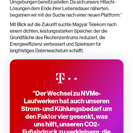
Umgebungen bereitzustellen. Da sich unsere Hitachi-
Lösungen dem Ende ihrer Lebensdauer näherten,
begannen wir mit der Suche nach einer neuen Plattform.“
Mit Blick auf die Zukunft suchte Magyar Telekom nach
einem dichten, leistungsstarken Speicher, der die
Grundfläche des Rechenzentrums reduziert, die
Energieeffizienz verbessert und Spielraum für
langfristiges Datenwachstum schafft.
"Der Wechsel zu NVMe-
Laufwerken hat auch unseren
Strom- und Kühlungsbedarf um
den Faktor vier gesenkt, was
uns hilft, unseren CO2-
Fußabdruck zu verkleinern, die