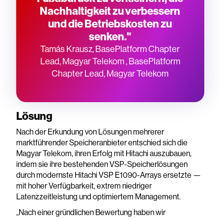
Nachhaltigkeit zu verbessern
und die Betriebskosten zu
senken."
Tamás Krausz, BasePlatform Chapter
Lead, Magyar Telekom , BasePlatform
Chapter Lead, Magyar Telekom
Lösung
Nach der Erkundung von Lösungen mehrerer
marktführender Speicheranbieter entschied sich die
Magyar Telekom, ihren Erfolg mit Hitachi auszubauen,
indem sie ihre bestehenden VSP-Speicherlösungen
durch modernste Hitachi VSP E1090-Arrays ersetzte —
mit hoher Verfügbarkeit, extrem niedriger
Latenzzeitleistung und optimiertem Management.
„Nach einer gründlichen Bewertung haben wir