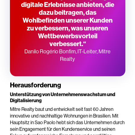
digitale Erlebnisse anbieten, die
dazu beitragen, das
Wohlbefinden unserer Kunden
zu verbessern, was unseren
Wettbewerbsvorteil
verbessert.“
Danilo Rogério Bonfim, IT-Leiter, Mitre
Realty
Herausforderung
Unterstützung von Unternehmenswachstum und
Digitalisierung
Mitre Realty baut und entwickelt seit fast 60 Jahren
innovative und nachhaltige Wohnungen in Brasilien. Mit
Hauptsitz in Sao Paolo hebt sich das Unternehmen durch
sein Engagement für den Kundenservice und seinen