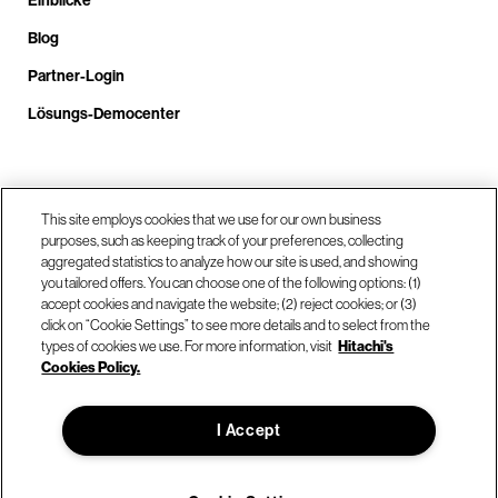
Blog
Partner-Login
Lösungs-Democenter
Rufen Sie uns an unter +4.9610.3804.0005
This site employs cookies that we use for our own business
purposes, such as keeping track of your preferences, collecting
aggregated statistics to analyze how our site is used, and showing
Unsere Standorte
you tailored offers. You can choose one of the following options: (1)
accept cookies and navigate the website; (2) reject cookies; or (3)
click on “Cookie Settings” to see more details and to select from the
Kontaktieren Sie uns
types of cookies we use. For more information, visit
Hitachi's
Cookies Policy.
© Hitachi Vantara LLC 2026. Alle Rechte vorbehalten.
I Accept
Nutzungsbedingungen
Datenschutzerklärung
Rechtliches
Sitemap