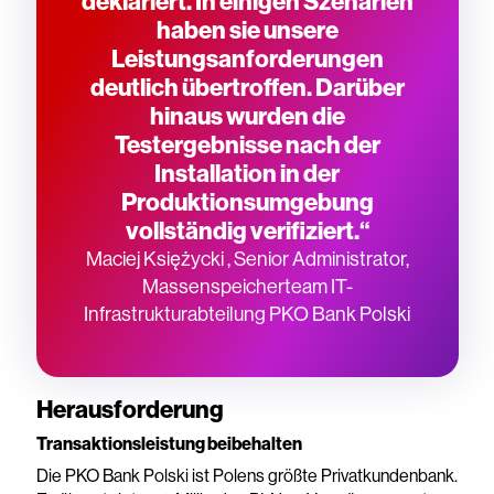
deklariert. In einigen Szenarien
haben sie unsere
Leistungsanforderungen
deutlich übertroffen. Darüber
hinaus wurden die
Testergebnisse nach der
Installation in der
Produktionsumgebung
vollständig verifiziert.“
Maciej Księżycki , Senior Administrator,
Massenspeicherteam IT-
Infrastrukturabteilung PKO Bank Polski
Herausforderung
Transaktionsleistung beibehalten
Die PKO Bank Polski ist Polens größte Privatkundenbank.