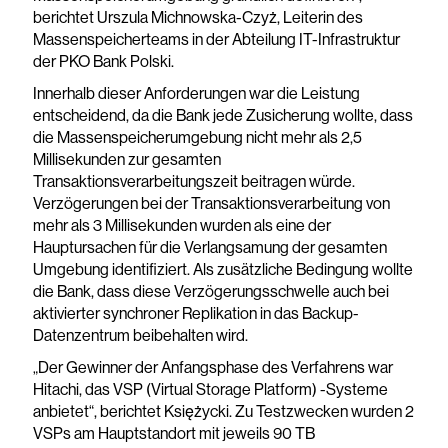
berichtet Urszula Michnowska-Czyż, Leiterin des
Massenspeicherteams in der Abteilung IT-Infrastruktur
der PKO Bank Polski.
Innerhalb dieser Anforderungen war die Leistung
entscheidend, da die Bank jede Zusicherung wollte, dass
die Massenspeicherumgebung nicht mehr als 2,5
Millisekunden zur gesamten
Transaktionsverarbeitungszeit beitragen würde.
Verzögerungen bei der Transaktionsverarbeitung von
mehr als 3 Millisekunden wurden als eine der
Hauptursachen für die Verlangsamung der gesamten
Umgebung identifiziert. Als zusätzliche Bedingung wollte
die Bank, dass diese Verzögerungsschwelle auch bei
aktivierter synchroner Replikation in das Backup-
Datenzentrum beibehalten wird.
„Der Gewinner der Anfangsphase des Verfahrens war
Hitachi, das VSP (Virtual Storage Platform) -Systeme
anbietet“, berichtet Księżycki. Zu Testzwecken wurden 2
VSPs am Hauptstandort mit jeweils 90 TB