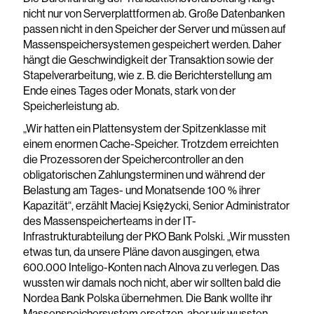
nicht nur von Serverplattformen ab. Große Datenbanken
passen nicht in den Speicher der Server und müssen auf
Massenspeichersystemen gespeichert werden. Daher
hängt die Geschwindigkeit der Transaktion sowie der
Stapelverarbeitung, wie z. B. die Berichterstellung am
Ende eines Tages oder Monats, stark von der
Speicherleistung ab.
„Wir hatten ein Plattensystem der Spitzenklasse mit
einem enormen Cache-Speicher. Trotzdem erreichten
die Prozessoren der Speichercontroller an den
obligatorischen Zahlungsterminen und während der
Belastung am Tages- und Monatsende 100 % ihrer
Kapazität“, erzählt Maciej Księżycki, Senior Administrator
des Massenspeicherteams in der IT-
Infrastrukturabteilung der PKO Bank Polski. „Wir mussten
etwas tun, da unsere Pläne davon ausgingen, etwa
600.000 Inteligo-Konten nach Alnova zu verlegen. Das
wussten wir damals noch nicht, aber wir sollten bald die
Nordea Bank Polska übernehmen. Die Bank wollte ihr
Massenspeichersystem ersetzen, aber wir wussten,