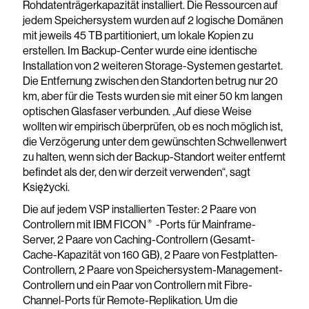
Rohdatenträgerkapazität installiert. Die Ressourcen auf
jedem Speichersystem wurden auf 2 logische Domänen
mit jeweils 45 TB partitioniert, um lokale Kopien zu
erstellen. Im Backup-Center wurde eine identische
Installation von 2 weiteren Storage-Systemen gestartet.
Die Entfernung zwischen den Standorten betrug nur 20
km, aber für die Tests wurden sie mit einer 50 km langen
optischen Glasfaser verbunden. „Auf diese Weise
wollten wir empirisch überprüfen, ob es noch möglich ist,
die Verzögerung unter dem gewünschten Schwellenwert
zu halten, wenn sich der Backup-Standort weiter entfernt
befindet als der, den wir derzeit verwenden“, sagt
Księżycki.
Die auf jedem VSP installierten Tester: 2 Paare von
®
Controllern mit IBM FICON
-Ports für Mainframe-
Server, 2 Paare von Caching-Controllern (Gesamt-
Cache-Kapazität von 160 GB), 2 Paare von Festplatten-
Controllern, 2 Paare von Speichersystem-Management-
Controllern und ein Paar von Controllern mit Fibre-
Channel-Ports für Remote-Replikation. Um die