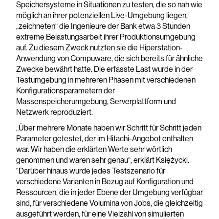
Speichersysteme in Situationen zu testen, die so nah wie
möglich an ihrer potenziellen Live-Umgebung liegen,
„zeichneten“ die Ingenieure der Bank etwa 3 Stunden
extreme Belastungsarbeit ihrer Produktionsumgebung
auf. Zu diesem Zweck nutzten sie die Hiperstation-
Anwendung von Compuware, die sich bereits für ähnliche
Zwecke bewährt hatte. Die erfasste Last wurde in der
Testumgebung in mehreren Phasen mit verschiedenen
Konfigurationsparametern der
Massenspeicherumgebung, Serverplattform und
Netzwerk reproduziert.
„Über mehrere Monate haben wir Schritt für Schritt jeden
Parameter getestet, der im Hitachi-Angebot enthalten
war. Wir haben die erklärten Werte sehr wörtlich
genommen und waren sehr genau“, erklärt Księżycki.
"Darüber hinaus wurde jedes Testszenario für
verschiedene Varianten in Bezug auf Konfiguration und
Ressourcen, die in jeder Ebene der Umgebung verfügbar
sind, für verschiedene Volumina von Jobs, die gleichzeitig
ausgeführt werden, für eine Vielzahl von simulierten