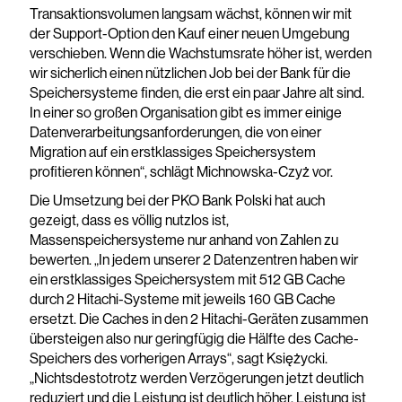
Transaktionsvolumen langsam wächst, können wir mit
der Support-Option den Kauf einer neuen Umgebung
verschieben. Wenn die Wachstumsrate höher ist, werden
wir sicherlich einen nützlichen Job bei der Bank für die
Speichersysteme finden, die erst ein paar Jahre alt sind.
In einer so großen Organisation gibt es immer einige
Datenverarbeitungsanforderungen, die von einer
Migration auf ein erstklassiges Speichersystem
profitieren können“, schlägt Michnowska-Czyż vor.
Die Umsetzung bei der PKO Bank Polski hat auch
gezeigt, dass es völlig nutzlos ist,
Massenspeichersysteme nur anhand von Zahlen zu
bewerten. „In jedem unserer 2 Datenzentren haben wir
ein erstklassiges Speichersystem mit 512 GB Cache
durch 2 Hitachi-Systeme mit jeweils 160 GB Cache
ersetzt. Die Caches in den 2 Hitachi-Geräten zusammen
übersteigen also nur geringfügig die Hälfte des Cache-
Speichers des vorherigen Arrays“, sagt Księżycki.
„Nichtsdestotrotz werden Verzögerungen jetzt deutlich
reduziert und die Leistung ist deutlich höher. Leistung ist