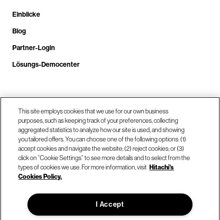
Einblicke
Blog
Partner-Login
Lösungs-Democenter
Rufen Sie uns an unter +4.9610.3804.0005
This site employs cookies that we use for our own business
purposes, such as keeping track of your preferences, collecting
aggregated statistics to analyze how our site is used, and showing
Unsere Standorte
you tailored offers. You can choose one of the following options: (1)
accept cookies and navigate the website; (2) reject cookies; or (3)
click on “Cookie Settings” to see more details and to select from the
Kontaktieren Sie uns
types of cookies we use. For more information, visit
Hitachi's
Cookies Policy.
© Hitachi Vantara LLC 2026. Alle Rechte vorbehalten.
I Accept
Nutzungsbedingungen
Datenschutzerklärung
Rechtliches