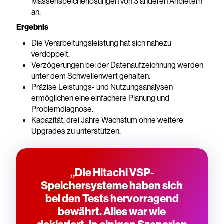
Massenspeicherlösungen von 3 anderen Anbietern
an.
Ergebnis
Die Verarbeitungsleistung hat sich nahezu
verdoppelt.
Verzögerungen bei der Datenaufzeichnung werden
unter dem Schwellenwert gehalten.
Präzise Leistungs- und Nutzungsanalysen
ermöglichen eine einfachere Planung und
Problemdiagnose.
Kapazität, drei Jahre Wachstum ohne weitere
Upgrades zu unterstützen.
„Die Hitachi VSP-
Speichersysteme haben sich
bei den Tests hervorragend
bewährt. Alles war wie