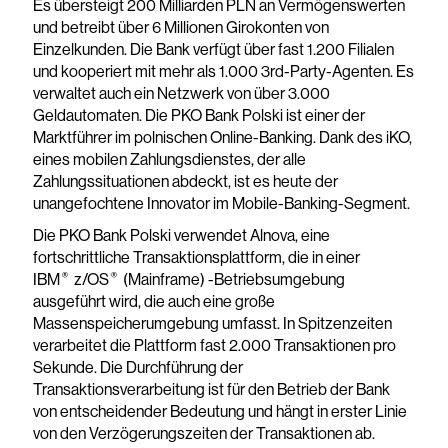
Es übersteigt 200 Milliarden PLN an Vermögenswerten
und betreibt über 6 Millionen Girokonten von
Einzelkunden. Die Bank verfügt über fast 1.200 Filialen
und kooperiert mit mehr als 1.000 3rd-Party-Agenten. Es
verwaltet auch ein Netzwerk von über 3.000
Geldautomaten. Die PKO Bank Polski ist einer der
Marktführer im polnischen Online-Banking. Dank des iKO,
eines mobilen Zahlungsdienstes, der alle
Zahlungssituationen abdeckt, ist es heute der
unangefochtene Innovator im Mobile-Banking-Segment.
Die PKO Bank Polski verwendet Alnova, eine
fortschrittliche Transaktionsplattform, die in einer
®
®
IBM
z/OS
(Mainframe) -Betriebsumgebung
ausgeführt wird, die auch eine große
Massenspeicherumgebung umfasst. In Spitzenzeiten
verarbeitet die Plattform fast 2.000 Transaktionen pro
Sekunde. Die Durchführung der
Transaktionsverarbeitung ist für den Betrieb der Bank
von entscheidender Bedeutung und hängt in erster Linie
von den Verzögerungszeiten der Transaktionen ab.