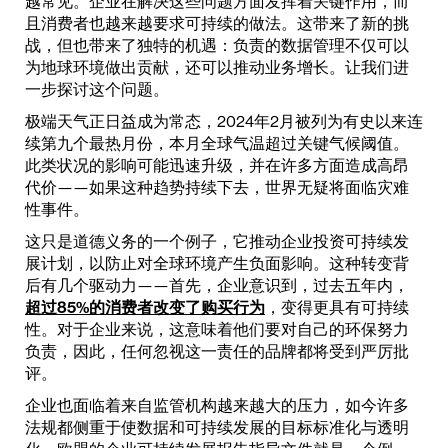
越常见。企业在解决这些问题方面发挥着关键作用，而
且消费者也越来越要求可持续的做法。这带来了新的挑
战，但也带来了独特的机遇：负责的数据管理不仅可以
为地球环境做出贡献，还可以推动业务增长。让我们进
一步探讨这个问题。
极端天气正日益成为常态，2024年2月被列为有史以来连
续第九个最热月份，本月全球气温超过关键气候阈值。
此类状况的影响可能迅速升级，并在许多方面造成高昂
代价——如果这种趋势持续下去，世界无疑将面临灾难
性事件。
这只是道德义务的一个例子，它推动企业投资可持续发
展计划，以防止对全球环境产生负面影响。这种转变背
后有几个驱动力——首先，企业意识到，过去五年内，
超过85%的消费者改变了购买行为
，变得更具有可持续
性。对于企业来说，这意味着他们要对自己的环保努力
负责，因此，任何忽视这一责任的品牌都将受到严厉批
评。
企业也面临着来自监管机构越来越大的压力，如今许多
法规都侧重于使数据和可持续发展的目标标准化与透明