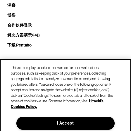
洞察
博客
合作伙伴登录
解决方案演示中心
下载 Pentaho
致电我们： +1.408.324.0920
This site employs cookies that we use for our own business
purposes, such as keeping track of your preferences, collecting
aggregated statistics to analyze how our site is used, and showing
you tailored offers. You can choose one of the following options: (1)
我们的位置
accept cookies and navigate the website; (2) reject cookies; or (3)
click on “Cookie Settings” to see more details and to select from the
types of cookies we use. For more information, visit
Hitachi's
联系我们
Cookies Policy.
I Accept
© Hitachi Vantara LLC 2026。保留所有权利。