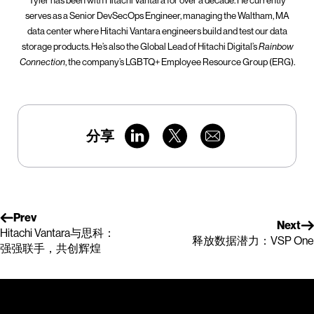
Tyler has been with Hitachi Vantara for over a decade. He currently
serves as a Senior DevSecOps Engineer, managing the Waltham, MA
data center where Hitachi Vantara engineers build and test our data
storage products. He’s also the Global Lead of Hitachi Digital’s
Rainbow
Connection
, the company’s LGBTQ+ Employee Resource Group (ERG).
分享
Prev
Next
Hitachi Vantara与思科：
释放数据潜力：VSP One
强强联手，共创辉煌