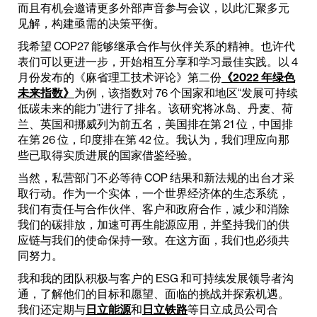
而且有机会邀请更多外部声音参与会议，以此汇聚多元
见解，构建亟需的决策平衡。
我希望 COP27 能够继承合作与伙伴关系的精神。也许代
表们可以更进一步，开始相互分享和学习最佳实践。以 4
月份发布的《麻省理工技术评论》第二份
《2022 年绿色
未来指数》
为例，该指数对 76 个国家和地区“发展可持续
低碳未来的能力”进行了排名。该研究将冰岛、丹麦、荷
兰、英国和挪威列为前五名，美国排在第 21 位，中国排
在第 26 位，印度排在第 42 位。我认为，我们理应向那
些已取得实质进展的国家借鉴经验。
当然，私营部门不必等待 COP 结果和新法规的出台才采
取行动。作为一个实体，一个世界经济体的生态系统，
我们有责任与合作伙伴、客户和政府合作，减少和消除
我们的碳排放，加速可再生能源应用，并坚持我们的供
应链与我们的使命保持一致。在这方面，我们也必须共
同努力。
我和我的团队积极与客户的 ESG 和可持续发展领导者沟
通，了解他们的目标和愿望、面临的挑战并探索机遇。
我们还定期与
日立能源
和
日立铁路
等日立成员公司合