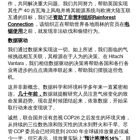
作，共同解决重大问题。我们共同努力，帮助英国实现
其生产 40 吉瓦海上风电并将其能源系统与欧洲大陆互联
互通的目标，我们还
资助了非营利组织
Rainforest
Connection
，该组织正在帮助世界各地雨林的官员在
电
锯使用
之前，就发现非法砍伐和偷猎行为。
数据驱动
我们通过数据来实现这一切。如上所述，我们面临的气
候挑战相互关联，其根源在于人为的决策。在 Hitachi
Vantara，我们相信数据驱动的决策将帮助各国和各行各
业将进步的点点滴滴串联起来，帮助我们摆脱这些危
机。
这并非新概念。数据科学和环境科学多年来一直紧密相
连。
几十年前，
数据就提醒研究人员注意气候变化的致
命发展趋势。现在是时候团结起来，依靠数据，开始采
取行动来改变现状了。
诚然，联合国并没有忽视 COP26 之后发生的环境灾难，
从持续的三位数热浪和毁灭性的洪水到野火和干旱。尽
管 COP 委员会已经同意到 2030 年全球碳排放量必须减
少一半，但它表示，排放量实际上“
预计将增长14%
”。联