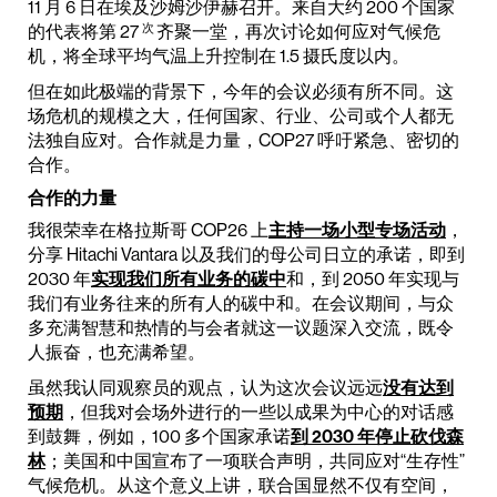
11 月 6 日在埃及沙姆沙伊赫召开。来自大约 200 个国家
次
的代表将第 27
齐聚一堂，再次讨论如何应对气候危
机，将全球平均气温上升控制在 1.5 摄氏度以内。
但在如此极端的背景下，今年的会议必须有所不同。这
场危机的规模之大，任何国家、行业、公司或个人都无
法独自应对。合作就是力量，COP27 呼吁紧急、密切的
合作。
合作的力量
我很荣幸在格拉斯哥 COP26 上
主持一场小型专场活动
，
分享 Hitachi Vantara 以及我们的母公司日立的承诺，即到
2030 年
实现我们所有业务的碳中
和，到 2050 年实现与
我们有业务往来的所有人的碳中和。在会议期间，与众
多充满智慧和热情的与会者就这一议题深入交流，既令
人振奋，也充满希望。
虽然我认同观察员的观点，认为这次会议远远
没有达到
预期
，但我对会场外进行的一些以成果为中心的对话感
到鼓舞，例如，100 多个国家承诺
到 2030 年停止砍伐森
林
；美国和中国宣布了一项联合声明，共同应对“生存性”
气候危机。从这个意义上讲，联合国显然不仅有空间，