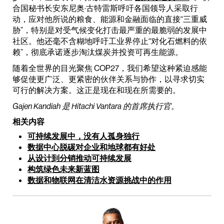
合国秘书长安东尼奥·古特雷斯呼吁各国领导人采取行
动，应对他所说的粮食、能源和金融面临的直接“三重威
胁”，特别是对受气候变化打击最严重的最脆弱的发展中
社区。他还毫不含糊地呼吁工业界停止“对化石燃料的依
赖”，彻底承诺逐步淘汰煤炭并投资可再生能源。
随着全世界的目光聚焦 COP27，我们希望这种紧迫感能
够促使更广泛、更紧密的伙伴关系与协作，以寻求切实
可行的解决方案。这正是现在和现在所需要的。
Gajen Kandiah 是 Hitachi Vantara 的首席执行官。
相关内容
可持续发展中，没有人孤身独行
数据中心脱碳对企业和地球都有好处
从设计到分销推动可持续发展
构筑绿色未来新蓝图
数据和物联网在清洁水资源挑战中的作用