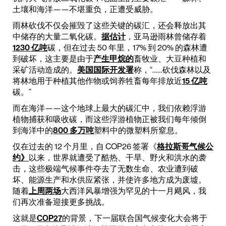
土壤和海洋——不堪重负，正遭受威胁。
雨林砍伐不仅会摧毁了这些关键的碳汇，还会释放出其
中储存的大量二氧化碳。
据估计
，亚马逊雨林曾储存着
1230 亿吨
碳，但在过去 50 年里，17% 到 20% 的森林遭
到破坏，这主要是由于
产生甲烷的
畜牧业、大豆种植和
采矿活动造成的。
美国国际开发署
称，“……砍伐森林以及
将林地用于种植其他作物或饲养牲畜每年排放近
15 亿吨
碳。”
而在海洋——这个地球上最大的碳汇中，我们依赖浮游
植物捕获和吸收碳，而这些浮游植物正被我们每年倾倒
到海洋中的
800 多万吨
塑料中的微塑料所窒息。
仅在过去的 12 个月里，自 COP26 签署《
格拉斯哥气候公
约》
以来，世界就遭受了酷热、干旱、野火和洪水的袭
击，这些极端气候事件夺去了无数生命、农业遭到破
坏、能源生产和水供应紧张，并使许多地方成为废墟。
随着
上周两场
大西洋风暴增强为罕见的十一月飓风，我
们再次准备迎接更多挑战。
这就是
COP27
的背景，下一届联合国气候变化大会将于