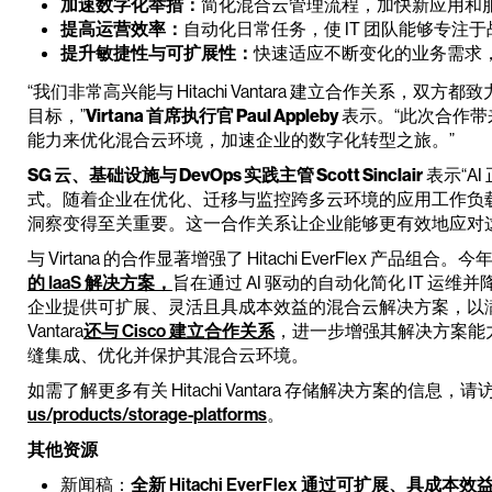
加速数字化举措：
简化混合云管理流程，加快新应用和
提高运营效率：
自动化日常任务，使 IT 团队能够专注
提升敏捷性与可扩展性：
快速适应不断变化的业务需求
“我们非常高兴能与 Hitachi Vantara 建立合作关系
目标，”
Virtana 首席执行官 Paul Appleby
表示。“此次合作
能力来优化混合云环境，加速企业的数字化转型之旅。”
SG 云、基础设施与 DevOps 实践主管 Scott Sinclair
表示“A
式。随着企业在优化、迁移与监控跨多云环境的应用工作负载方
洞察变得至关重要。这一合作关系让企业能够更有效地应对
与 Virtana 的合作显著增强了 Hitachi EverFlex 产品组合。今年早
的 IaaS 解决方案，
旨在通过 AI 驱动的自动化简化 IT 运维并降低成
企业提供可扩展、灵活且具成本效益的混合云解决方案，以满足其不
Vantara
还与 Cisco 建立合作关系
，进一步增强其解决方案能
缝集成、优化并保护其混合云环境。
如需了解更多有关 Hitachi Vantara 存储解决方案的信息，请
us/products/storage-platforms
。
其他资源
新闻稿：
全新 Hitachi EverFlex 通过可扩展