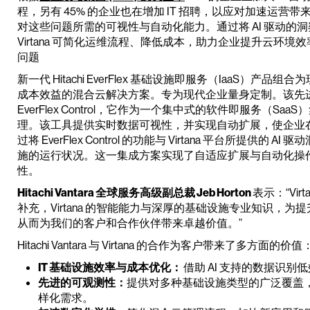
程，另有 45% 的企业也在增加 IT 招聘，以应对加速运
对这些问题所需的可视性与自动化能力。通过将 AI 驱动的洞察与 IaaS
Virtana 可简化运维流程、降低成本，助力企业提升云环
问题
新一代 Hitachi EverFlex 基础设施即服务（IaaS）
成本效益的混合云解决方案。专为现代企业量身定制。该先
EverFlex Control，它作为一个集中式的软件即服务（
理。该工具提供实时数据可视性，并实现自动扩展，使企业在高
过将 EverFlex Control 的功能与 Virtana 平台所提
施的运行状况。这一集成方案实现了自适应扩展与自动化操
性。
Hitachi Vantara 全球服务高级副总裁 Jeb Horton
表示：“Virt
补充，Virtana 的智能能力与深厚的基础设施专业知识，为
从而为我们的客户和合作伙伴带来卓越价值。”
Hitachi Vantara 与 Virtana 的合作为客户带来了多方面的价值
IT 基础设施效率与成本优化：
借助 AI 支持的数据识
先进的可观测性：
提供对多种基础设施类型的广泛覆盖
样化需求。