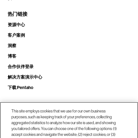
热门链接
资源中心
客户案例
洞察
博客
合作伙伴登录
解决方案演示中心
下载 Pentaho
This site employs cookies that we use for our own business
致电我们： +1.408.324.0920
purposes, such as keeping track of your preferences, collecting
aggregated statistics to analyze how our site is used, and showing
you tailored offers. You can choose one of the following options: (1)
我们的位置
accept cookies and navigate the website; (2) reject cookies; or (3)