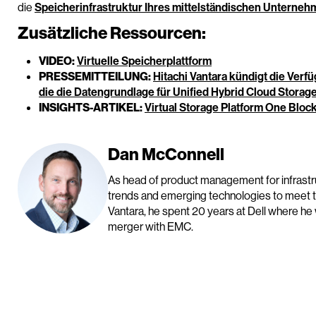
die
Speicherinfrastruktur Ihres mittelständischen Unterneh
Zusätzliche Ressourcen:
VIDEO:
Virtuelle Speicherplattform
PRESSEMITTEILUNG:
Hitachi Vantara kündigt die Verfü
die die Datengrundlage für Unified Hybrid Cloud Storag
INSIGHTS-ARTIKEL:
Virtual Storage Platform One Block
Dan McConnell
As head of product management for infrastr
trends and emerging technologies to meet th
Vantara, he spent 20 years at Dell where he 
merger with EMC.