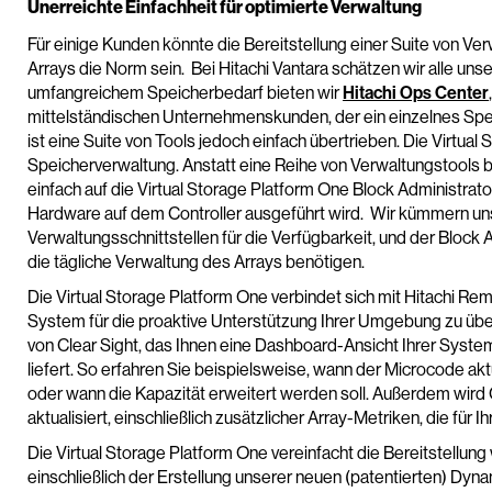
Unerreichte Einfachheit für optimierte Verwaltung
Für einige Kunden könnte die Bereitstellung einer Suite von V
Arrays die Norm sein. Bei Hitachi Vantara schätzen wir alle uns
umfangreichem Speicherbedarf bieten wir
Hitachi Ops Center
mittelständischen Unternehmenskunden, der ein einzelnes Spei
ist eine Suite von Tools jedoch einfach übertrieben. Die Virtual
Speicherverwaltung. Anstatt eine Reihe von Verwaltungstools b
einfach auf die Virtual Storage Platform One Block Administrato
Hardware auf dem Controller ausgeführt wird. Wir kümmern un
Verwaltungsschnittstellen für die Verfügbarkeit, und der Block Ad
die tägliche Verwaltung des Arrays benötigen.
Die Virtual Storage Platform One verbindet sich mit Hitachi Re
System für die proaktive Unterstützung Ihrer Umgebung zu über
von Clear Sight, das Ihnen eine Dashboard-Ansicht Ihrer System
liefert. So erfahren Sie beispielsweise, wann der Microcode akt
oder wann die Kapazität erweitert werden soll. Außerdem wird C
aktualisiert, einschließlich zusätzlicher Array-Metriken, die für I
Die Virtual Storage Platform One vereinfacht die Bereitstellung
einschließlich der Erstellung unserer neuen (patentierten) Dy