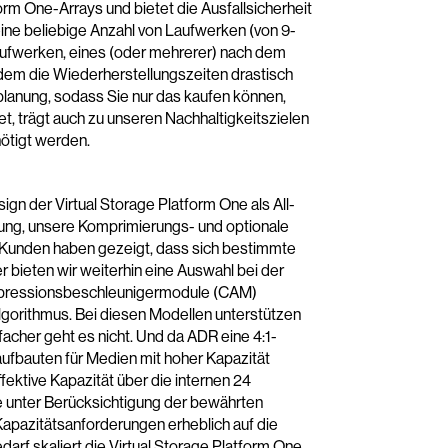
m One-Arrays und bietet die Ausfallsicherheit
eine beliebige Anzahl von Laufwerken (von 9-
aufwerken, eines (oder mehrerer) nach dem
dem die Wiederherstellungszeiten drastisch
planung, sodass Sie nur das kaufen können,
, trägt auch zu unseren Nachhaltigkeitszielen
nötigt werden.
gn der Virtual Storage Platform One als All-
ung, unsere Komprimierungs- und optionale
t. Kunden haben gezeigt, dass sich bestimmte
 bieten wir weiterhin eine Auswahl bei der
ompressionsbeschleunigermodule (CAM)
orithmus. Bei diesen Modellen unterstützen
acher geht es nicht. Und da ADR eine 4:1-
ufbauten für Medien mit hoher Kapazität
fektive Kapazität über die internen 24
ie unter Berücksichtigung der bewährten
Kapazitätsanforderungen erheblich auf die
arf skaliert die Virtual Storage Platform One