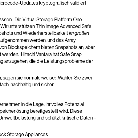
Microcode-Updates kryptografisch validiert
ssen. Die Virtual Storage Platform One
. Wir unterstützen Thin Image Advanced Safe
apshots und Wiederherstellbarkeit
im großen
 aufgenommen werden, und das Array
von Blockspeichern bieten Snapshots an, aber
t werden. Hitachi Vantara hat Safe Snap
ng anzugehen, die die Leistungsprobleme der
en, sagen sie normalerweise: „Wählen Sie zwei
fach, nachhaltig und sicher.
rnehmen in die Lage, ihr volles Potenzial
peicherlösung bereitgestellt wird. Diese
ie Umweltbelastung und schützt kritische Daten –
lock Storage Appliances