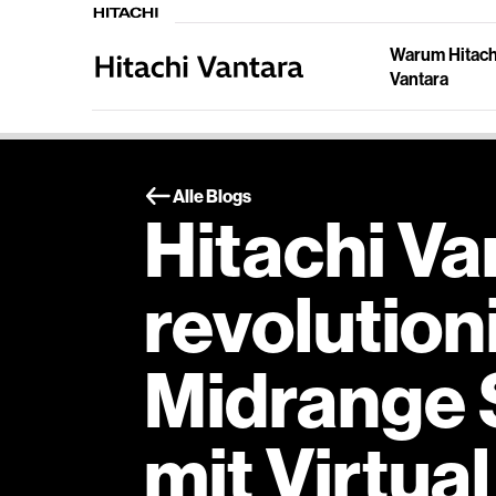
Warum Hitach
Vantara
Alle Blogs
Hitachi Va
revolution
Midrange 
mit Virtua