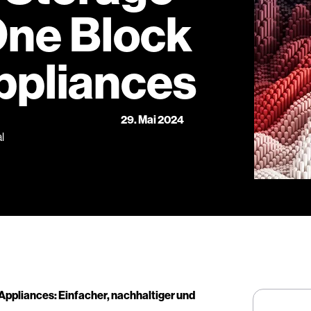
One Block
ppliances
29. Mai 2024
l
Appliances: Einfacher, nachhaltiger und