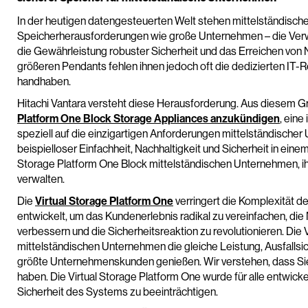
In der heutigen datengesteuerten Welt stehen mittelständisch
Speicherherausforderungen wie große Unternehmen – die Ve
die Gewährleistung robuster Sicherheit und das Erreichen von 
größeren Pendants fehlen ihnen jedoch oft die dedizierten I
handhaben.
Hitachi Vantara versteht diese Herausforderung. Aus diesem Gru
Platform One Block Storage Appliances anzukündigen
, eine
speziell auf die einzigartigen Anforderungen mittelständischer
beispielloser Einfachheit, Nachhaltigkeit und Sicherheit in ein
Storage Platform One Block mittelständischen Unternehmen, ihr
verwalten.
Die
Virtual Storage Platform One
verringert die Komplexität d
entwickelt, um das Kundenerlebnis radikal zu vereinfachen, die
verbessern und die Sicherheitsreaktion zu revolutionieren. Die
mittelständischen Unternehmen die gleiche Leistung, Ausfallsich
größte Unternehmenskunden genießen. Wir verstehen, dass Si
haben. Die Virtual Storage Platform One wurde für alle entwickelt
Sicherheit des Systems zu beeinträchtigen.