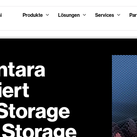
i
Produkte
Lösungen
Services
Par
ntara
iert
Storage
l Storage