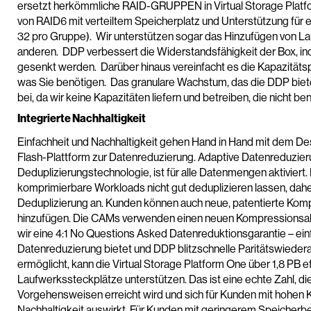
ersetzt herkömmliche RAID-GRUPPEN in Virtual Storage Platfor
von RAID6 mit verteiltem Speicherplatz und Unterstützung für 
32 pro Gruppe). Wir unterstützen sogar das Hinzufügen von L
anderen. DDP verbessert die Widerstandsfähigkeit der Box, in
gesenkt werden. Darüber hinaus vereinfacht es die Kapazitäts
was Sie benötigen. Das granulare Wachstum, das die DDP bietet
bei, da wir keine Kapazitäten liefern und betreiben, die nicht be
Integrierte Nachhaltigkeit
Einfachheit und Nachhaltigkeit gehen Hand in Hand mit dem Desi
Flash-Plattform zur Datenreduzierung. Adaptive Datenreduzier
Deduplizierungstechnologie, ist für alle Datenmengen aktivier
komprimierbare Workloads nicht gut deduplizieren lassen, daher
Deduplizierung an. Kunden können auch neue, patentierte K
hinzufügen. Die CAMs verwenden einen neuen Kompressionsalg
wir eine 4:1 No Questions Asked Datenreduktionsgarantie – einf
Datenreduzierung bietet und DDP blitzschnelle Paritätswiedera
ermöglicht, kann die Virtual Storage Platform One über 1,8 PB ef
Laufwerkssteckplätze unterstützen. Das ist eine echte Zahl, d
Vorgehensweisen erreicht wird und sich für Kunden mit hohen 
Nachhaltigkeit auswirkt. Für Kunden mit geringerem Speicherbed