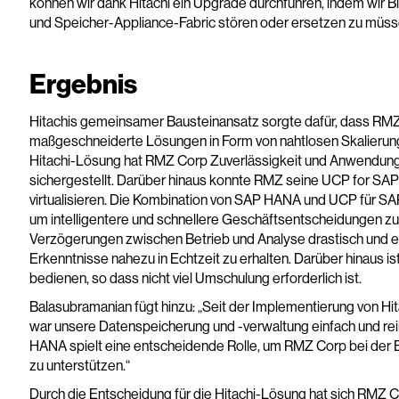
können wir dank Hitachi ein Upgrade durchführen, indem wir 
und Speicher-Appliance-Fabric stören oder ersetzen zu müss
Ergebnis
Hitachis gemeinsamer Bausteinansatz sorgte dafür, dass RMZ
maßgeschneiderte Lösungen in Form von nahtlosen Skalierungs
Hitachi-Lösung hat RMZ Corp Zuverlässigkeit und Anwendungs
sichergestellt. Darüber hinaus konnte RMZ seine UCP for 
virtualisieren. Die Kombination von SAP HANA und UCP für SAP H
um intelligentere und schnellere Geschäftsentscheidungen zu tr
Verzögerungen zwischen Betrieb und Analyse drastisch und e
Erkenntnisse nahezu in Echtzeit zu erhalten. Darüber hinaus is
bedienen, so dass nicht viel Umschulung erforderlich ist.
Balasubramanian fügt hinzu: „Seit der Implementierung von 
war unsere Datenspeicherung und -verwaltung einfach und rei
HANA spielt eine entscheidende Rolle, um RMZ Corp bei der
zu unterstützen.“
Durch die Entscheidung für die Hitachi-Lösung hat sich RMZ Co