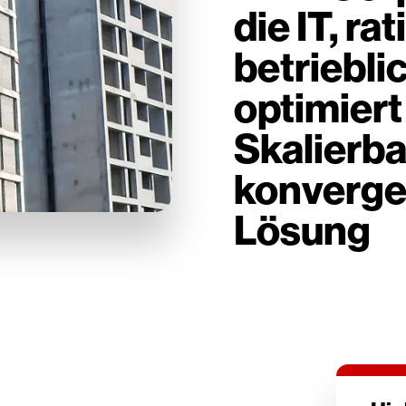
die IT, rat
betriebli
optimiert
Skalierba
konverge
Lösung