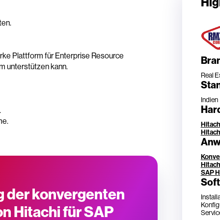
Hig
ten.
rke Plattform für Enterprise Resource
Bra
m unterstützen kann.
Real E
Sta
Indien
Har
.
me.
Hitach
Hitac
Anw
Konve
Hitach
SAP H
Sof
g der konvergenten
Instal
Konfig
on Hitachi für SAP
Servic