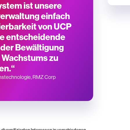
stem ist unsere
erwaltung einfach
lierbarkeit von UCP
ne entscheidende
 der Bewältigung
n Wachstums zu
en.“
ionstechnologie, RMZ Corp