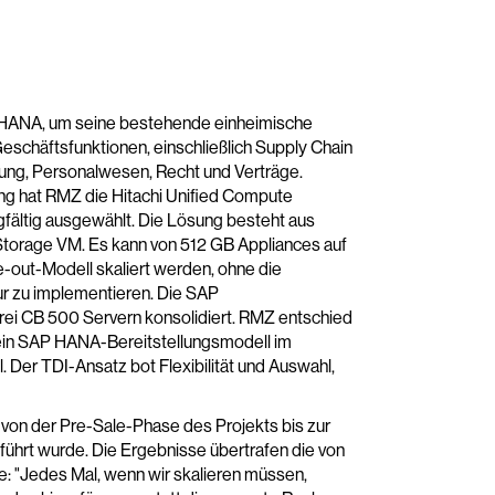
P HANA, um seine bestehende einheimische
chäftsfunktionen, einschließlich Supply Chain
ng, Personalwesen, Recht und Verträge.
g hat RMZ die Hitachi Unified Compute
fältig ausgewählt. Die Lösung besteht aus
Storage VM. Es kann von 512 GB Appliances auf
-out-Modell skaliert werden, ohne die
ur zu implementieren. Die SAP
drei CB 500 Servern konsolidiert. RMZ entschied
 sein SAP HANA-Bereitstellungsmodell im
er TDI-Ansatz bot Flexibilität und Auswahl,
 von der Pre-Sale-Phase des Projekts bis zur
führt wurde. Die Ergebnisse übertrafen die von
 "Jedes Mal, wenn wir skalieren müssen,