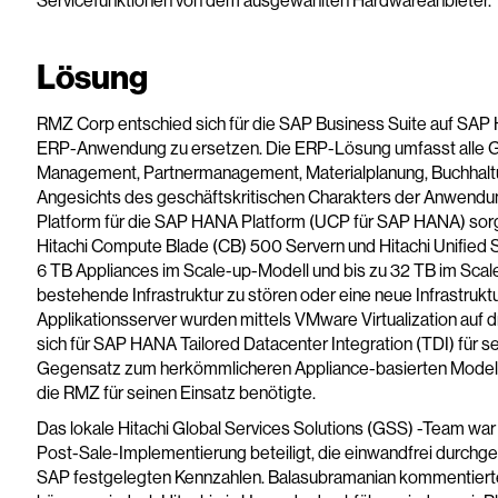
Servicefunktionen von dem ausgewählten Hardwareanbieter.
Lösung
RMZ Corp entschied sich für die SAP Business Suite auf SA
ERP-Anwendung zu ersetzen. Die ERP-Lösung umfasst alle Ges
Management, Partnermanagement, Materialplanung, Buchhaltu
Angesichts des geschäftskritischen Charakters der Anwendun
Platform für die SAP HANA Platform (UCP für SAP HANA) sorg
Hitachi Compute Blade (CB) 500 Servern und Hitachi Unified 
6 TB Appliances im Scale-up-Modell und bis zu 32 TB im Scale
bestehende Infrastruktur zu stören oder eine neue Infrastrukt
Applikationsserver wurden mittels VMware Virtualization auf 
sich für SAP HANA Tailored Datacenter Integration (TDI) für
Gegensatz zum herkömmlicheren Appliance-basierten Modell. D
die RMZ für seinen Einsatz benötigte.
Das lokale Hitachi Global Services Solutions (GSS) -Team war
Post-Sale-Implementierung beteiligt, die einwandfrei durchge
SAP festgelegten Kennzahlen. Balasubramanian kommentierte: