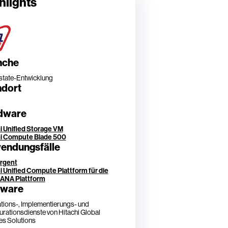
hlights
nche
state-Entwicklung
ndort
dware
i Unified Storage VM
hi Compute Blade 500
endungsfälle
rgent
i Unified Compute Plattform für die
ANA Plattform
tware
lations-, Implementierungs- und
urationsdienste von Hitachi Global
es Solutions