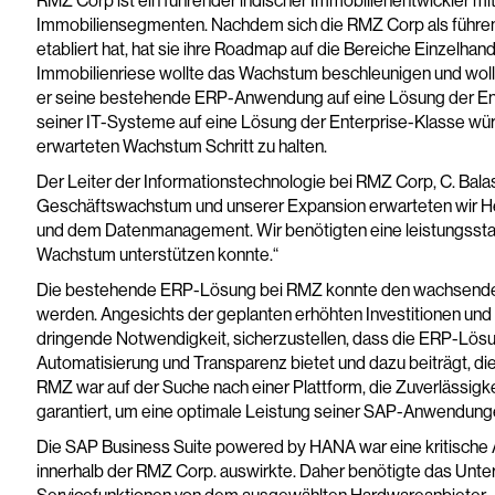
RMZ Corp ist ein führender indischer Immobilienentwickler mit
Immobiliensegmenten. Nachdem sich die RMZ Corp als führend
etabliert hat, hat sie ihre Roadmap auf die Bereiche Einzel
Immobilienriese wollte das Wachstum beschleunigen und woll
er seine bestehende ERP-Anwendung auf eine Lösung der Ent
seiner IT-Systeme auf eine Lösung der Enterprise-Klasse w
erwarteten Wachstum Schritt zu halten.
Der Leiter der Informationstechnologie bei RMZ Corp, C. Bala
Geschäftswachstum und unserer Expansion erwarteten wir H
und dem Datenmanagement. Wir benötigten eine leistungsstark
Wachstum unterstützen konnte.“
Die bestehende ERP-Lösung bei RMZ konnte den wachsenden
werden. Angesichts der geplanten erhöhten Investitionen un
dringende Notwendigkeit, sicherzustellen, dass die ERP-Lösun
Automatisierung und Transparenz bietet und dazu beiträgt, die
RMZ war auf der Suche nach einer Plattform, die Zuverlässigkei
garantiert, um eine optimale Leistung seiner SAP-Anwendung
Die SAP Business Suite powered by HANA war eine kritische A
innerhalb der RMZ Corp. auswirkte. Daher benötigte das Unt