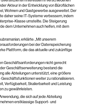
 diversifizierten Interessen in verschiedenen
er Akteur in der Entwicklung von Büroflächen
handel, Wohnen und Gastgewerbe ausgeweitet. Der
te daher seine IT-Systeme verbessern, indem
erprise-Klasse umstellte. Die Steigerung
ürde dem Unternehmen auch helfen, mit dem
subramanian, erklärte: „Mit unserem
erausforderungen bei der Datenspeicherung
e Plattform, die das aktuelle und zukünftige
 Geschäftsanforderungen nicht gerecht
d der Geschäftserweiterung bestand die
g alle Abteilungen unterstützt, eine größere
 Geschäftsfunktionen weiter zu rationalisieren.
t, Verfügbarkeit, Skalierbarkeit und Leistung
en zu gewährleisten.
nwendung, die sich auf jede Abteilung
ernehmen erstklassige Support- und