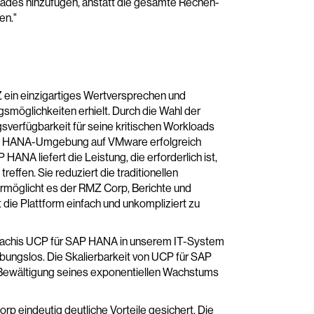
Blades hinzufügen, anstatt die gesamte Rechen-
en."
 ein einzigartiges Wertversprechen und
möglichkeiten erhielt. Durch die Wahl der
verfügbarkeit für seine kritischen Workloads
SAP HANA-Umgebung auf VMware erfolgreich
ANA liefert die Leistung, die erforderlich ist,
effen. Sie reduziert die traditionellen
rmöglicht es der RMZ Corp, Berichte und
t die Plattform einfach und unkompliziert zu
Hitachis UCP für SAP HANA in unserem IT-System
bungslos. Die Skalierbarkeit von UCP für SAP
 Bewältigung seines exponentiellen Wachstums
rp eindeutig deutliche Vorteile gesichert. Die