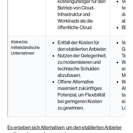
kostengünstiger für den
Verpa
Betrieb von Cloud-
techn
Infrastruktur und
durch
Workloads als die
abzu
öffentliche Cloud.
Bleib
Kleine bis
Entfall der Kosten für
Verän
mittelständische
den etablierten Anbieter.
Gesc
Unternehmen
Nutzen der Gelegenheit,
Techn
zu modernisieren und
Wahrs
technische Schulden
ents
abzubauen.
Migra
Offene Alternative
Wenn 
maximiert zukünftiges
Alter
Potenzial, um Flexibilität
taus
bei geringeren Kosten
eine 
zu gewinnen.
Lösu
Es ergeben sich Alternativen, um den etablierten Anbieter