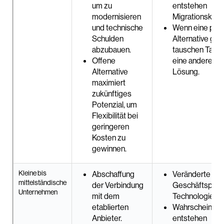
um zu
entstehen
modernisieren
Migrationskost
und technische
Wenn eine prop
Schulden
Alternative gew
abzubauen.
tauschen Taus
Offene
eine andere Lo
Alternative
Lösung.
maximiert
zukünftiges
Potenzial, um
Flexibilität bei
geringeren
Kosten zu
gewinnen.
Kleine bis
Abschaffung
Veränderte
mittelständische
der Verbindung
Geschäftsproz
Unternehmen
mit dem
Technologiepla
etablierten
Wahrscheinlich
Anbieter.
entstehen