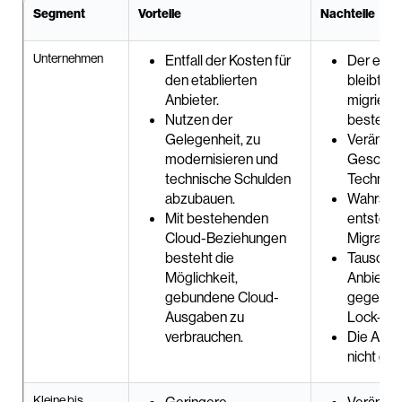
Segment
Vorteile
Nachteile
Unternehmen
Entfall der Kosten für
Der etabl
den etablierten
bleibt für
Anbieter.
migrierb
Nutzen der
bestehen
Gelegenheit, zu
Veränder
modernisieren und
Geschäf
technische Schulden
Technolo
abzubauen.
Wahrsche
Mit bestehenden
entsteh
Cloud-Beziehungen
Migratio
besteht die
Tauscht 
Möglichkeit,
Anbieter
gebundene Cloud-
gegen Cl
Ausgaben zu
Lock-Ins
verbrauchen.
Die Absc
nicht ge
Kleine bis