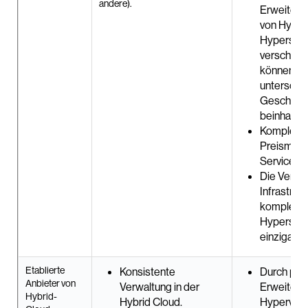
andere).
Erweiteru
von Hyper
Hyperscal
verschied
können
unterschie
Geschäft
beinhalten
Komplexe
Preismode
Serviceka
Die Verwa
Infrastrukt
komplex u
Hyperscal
einzigartig
Etablierte
Konsistente
Durch prop
Anbieter von
Verwaltung in der
Erweiteru
Hybrid-
Hybrid Cloud.
Hyperviso