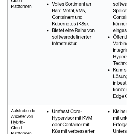
Cloud-
Volles Sortiment an
softwared
Plattformen
Bare Metal, VMs,
Speichers
Containern und
Container
Kubernetes (K8s).
können Be
Bietet eine Reihe von
eingeschr
softwaredefinierter
Öffentlich
Infrastruktur.
Verbindun
integrierte
Hyperscal
Technolog
Kann sich 
Lösung v
in bestim
konzentrier
Edge Com
Aufstrebende
Umfasst Core-
Kleinere 
Anbieter von
Hypervisor mit KVM
mit unklar
Hybrid-
oder Container mit
Erfolgsbil
Cloud-
K8s mit verbesserter
Unterstüt
Plattformen