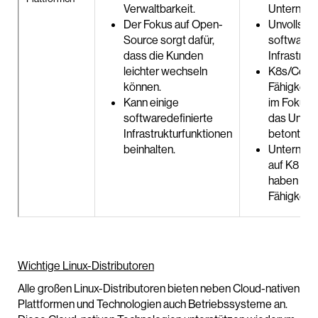
Verwaltbarkeit.
Unterneh
Der Fokus auf Open-
Unvollstä
Source sorgt dafür,
softwarede
dass die Kunden
Infrastruk
leichter wechseln
K8s/Conta
können.
Fähigkeit 
Kann einige
im Fokus 
softwaredefinierte
das Unte
Infrastrukturfunktionen
betont.
beinhalten.
Unternehm
auf K8 kon
haben kei
Fähigkeit.
Wichtige Linux-Distributoren
Alle großen Linux-Distributoren bieten neben Cloud-nativen
Plattformen und Technologien auch Betriebssysteme an.