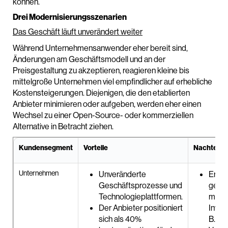
können.
Drei Modernisierungsszenarien
Das Geschäft läuft unverändert weiter
Während Unternehmensanwender eher bereit sind,
Änderungen am Geschäftsmodell und an der
Preisgestaltung zu akzeptieren, reagieren kleine bis
mittelgroße Unternehmen viel empfindlicher auf erhebliche
Kostensteigerungen. Diejenigen, die den etablierten
Anbieter minimieren oder aufgeben, werden eher einen
Wechsel zu einer Open-Source- oder kommerziellen
Alternative in Betracht ziehen.
Kundensegment
Vorteile
Nachteile
Unternehmen
Unveränderte
Erhöh
Geschäftsprozesse und
gefä
Technologieplattformen.
mögl
Der Anbieter positioniert
Inves
sich als 40%
B. Ge