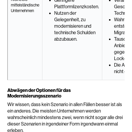
Geringere
Veränder
mittelständische
Plattformlizenzkosten.
Geschäf
Unternehmen
Nutzen der
Technolo
Gelegenheit, zu
Wahrsche
modernisieren und
entsteh
technische Schulden
Migratio
abzubauen.
Tauscht 
Anbieter
gegen Cl
Lock-Ins
Die Absc
nicht ge
Abwägen der Optionen für das
Modernisierungsszenario
Wir wissen, dass kein Szenario in allen Fällen besser ist als
ein anderes. Die meisten Unternehmen werden
wahrscheinlich mindestens zwei, wenn nicht sogar alle drei
dieser Szenarien in irgendeiner Form irgendwann einmal
erleben.