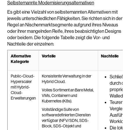
Selbsternannte Modernisierungsalternativen
Es gibt eine Vielzahl von selbsternannten Alternativen mit
jeweils unterschiedlichen Fähigkeiten. Sie richten sich in der
Regel an Nischenmarktsegmente aufgrund ihres Niveaus
oder ihrer mangelnden Reife, ihres beabsichtigten Designs
oder beidem. Die folgende Tabelle zeigt die Vor- und
Nachteile der einzelnen:
Alternative
Vorteile
Nachteile
Kategorie
Public-Cloud-
Konsistente Verwaltung in der
Schließt d
Hyperscaler
Hybrid Cloud.
durch die
mit Hybrid-
proprietär
Volles Sortiment an Bare Metal,
Cloud-
VMs, Containern und
Walled Ga
Erweiterungen
Kubernetes (K8s).
Teurer Bet
Vergleich 
Vollständige Suite von
Ausführun
softwaredefinierten Diensten
verfügbar (NFV/SDN, SDS-
Workloads 
Block, SDS-Objekt und
Die lokale