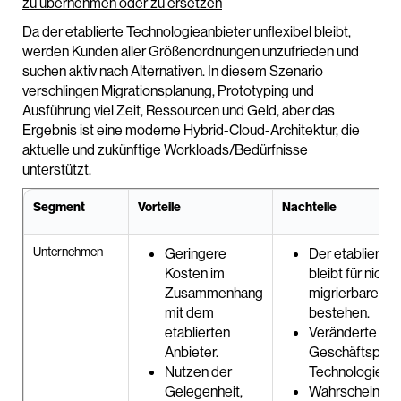
zu übernehmen oder zu ersetzen
Da der etablierte Technologieanbieter unflexibel bleibt,
werden Kunden aller Größenordnungen unzufrieden und
suchen aktiv nach Alternativen. In diesem Szenario
verschlingen Migrationsplanung, Prototyping und
Ausführung viel Zeit, Ressourcen und Geld, aber das
Ergebnis ist eine moderne Hybrid-Cloud-Architektur, die
aktuelle und zukünftige Workloads/Bedürfnisse
unterstützt.
Segment
Vorteile
Nachteile
Unternehmen
Geringere
Der etablierte 
Kosten im
bleibt für nicht
Zusammenhang
migrierbare Wo
mit dem
bestehen.
etablierten
Veränderte
Anbieter.
Geschäftsproz
Nutzen der
Technologiepla
Gelegenheit,
Wahrscheinlich