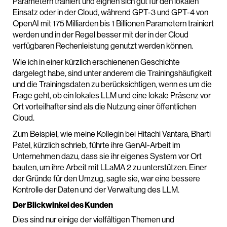
Parametern trainiert und eignen sich gut für den lokalen
Einsatz oder in der Cloud, während GPT-3 und GPT-4 von
OpenAI mit 175 Milliarden bis 1 Billionen Parametern trainiert
werden und in der Regel besser mit der in der Cloud
verfügbaren Rechenleistung genutzt werden können.
Wie ich in einer kürzlich erschienenen Geschichte
dargelegt habe, sind unter anderem die Trainingshäufigkeit
und die Trainingsdaten zu berücksichtigen, wenn es um die
Frage geht, ob ein lokales LLM und eine lokale Präsenz vor
Ort vorteilhafter sind als die Nutzung einer öffentlichen
Cloud.
Zum Beispiel, wie meine Kollegin bei Hitachi Vantara, Bharti
Patel, kürzlich schrieb, führte ihre GenAI-Arbeit im
Unternehmen dazu, dass sie ihr eigenes System vor Ort
bauten, um ihre Arbeit mit LLaMA 2 zu unterstützen. Einer
der Gründe für den Umzug, sagte sie, war eine bessere
Kontrolle der Daten und der Verwaltung des LLM.
Der Blickwinkel des Kunden
Dies sind nur einige der vielfältigen Themen und