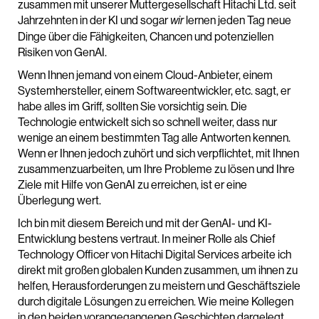
zusammen mit unserer Muttergesellschaft Hitachi Ltd. seit
Jahrzehnten in der KI und sogar
lernen jeden Tag neue
wir
Dinge über die Fähigkeiten, Chancen und potenziellen
Risiken von GenAI.
Wenn Ihnen jemand von einem Cloud-Anbieter, einem
Systemhersteller, einem Softwareentwickler, etc. sagt, er
habe alles im Griff, sollten Sie vorsichtig sein. Die
Technologie entwickelt sich so schnell weiter, dass nur
wenige an einem bestimmten Tag alle Antworten kennen.
Wenn er Ihnen jedoch zuhört und sich verpflichtet, mit Ihnen
zusammenzuarbeiten, um Ihre Probleme zu lösen und Ihre
Ziele mit Hilfe von GenAI zu erreichen, ist er eine
Überlegung wert.
Ich bin mit diesem Bereich und mit der GenAI- und KI-
Entwicklung bestens vertraut. In meiner Rolle als Chief
Technology Officer von Hitachi Digital Services arbeite ich
direkt mit großen globalen Kunden zusammen, um ihnen zu
helfen, Herausforderungen zu meistern und Geschäftsziele
durch digitale Lösungen zu erreichen. Wie meine Kollegen
in den beiden vorangegangenen Geschichten dargelegt