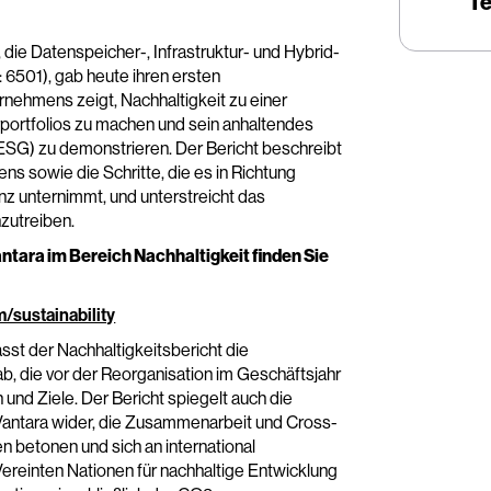
Te
, die Datenspeicher-, Infrastruktur- und Hybrid-
6501), gab heute ihren ersten
nehmens zeigt, Nachhaltigkeit zu einer
portfolios zu machen und sein anhaltendes
ESG) zu demonstrieren. Der Bericht beschreibt
s sowie die Schritte, die es in Richtung
nz unternimmt, und unterstreicht das
zutreiben.
tara im Bereich Nachhaltigkeit finden Sie
/sustainability
t der Nachhaltigkeitsbericht die
 ab, die vor der Reorganisation im Geschäftsjahr
n und Ziele. Der Bericht spiegelt auch die
Vantara wider, die Zusammenarbeit und Cross-
n betonen und sich an international
reinten Nationen für nachhaltige Entwicklung