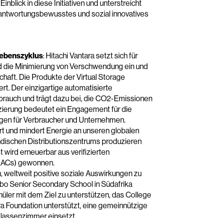
nblick in diese Initiativen und unterstreicht
antwortungsbewusstes und sozial innovatives
lebenszyklus
: Hitachi Vantara setzt sich für
 die Minimierung von Verschwendung ein und
chaft. Die Produkte der Virtual Storage
t. Der einzigartige automatisierte
rauch und trägt dazu bei, die CO2-Emissionen
zierung bedeutet ein Engagement für die
gen für Verbraucher und Unternehmen.
 und mindert Energie an unseren globalen
dischen Distributionszentrums produzieren
t wird erneuerbar aus verifizierten
, EACs) gewonnen.
in, weltweit positive soziale Auswirkungen zu
abo Senior Secondary School in Südafrika
üler mit dem Ziel zu unterstützen, das College
a Foundation unterstützt, eine gemeinnützige
 Klassenzimmer einsetzt.