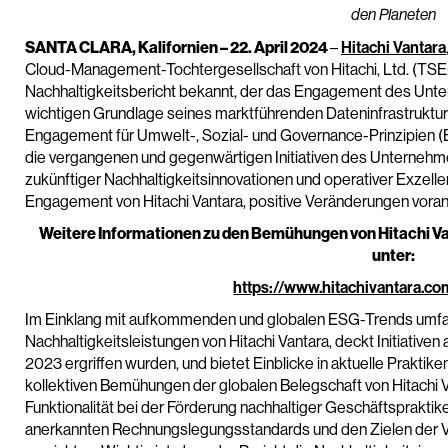
den Planeten
SANTA CLARA, Kalifornien – 22. April 2024
–
Hitachi Vantara
Cloud-Management-Tochtergesellschaft von Hitachi, Ltd. (TSE: 
Nachhaltigkeitsbericht bekannt, der das Engagement des Unter
wichtigen Grundlage seines marktführenden Dateninfrastruktur
Engagement für Umwelt-, Sozial- und Governance-Prinzipien (
die vergangenen und gegenwärtigen Initiativen des Unternehmen
zukünftiger Nachhaltigkeitsinnovationen und operativer Exzelle
Engagement von Hitachi Vantara, positive Veränderungen voran
Weitere Informationen zu den Bemühungen von Hitachi Van
unter:
https://www.hitachivantara.com
Im Einklang mit aufkommenden und globalen ESG-Trends umfass
Nachhaltigkeitsleistungen von Hitachi Vantara, deckt Initiativen
2023 ergriffen wurden, und bietet Einblicke in aktuelle Praktike
kollektiven Bemühungen der globalen Belegschaft von Hitachi 
Funktionalität bei der Förderung nachhaltiger Geschäftspraktike
anerkannten Rechnungslegungsstandards und den Zielen der Ve