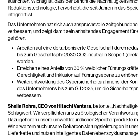
ausrichten. Wichtig ist, dass der Bericht die Nachhaltigkeitsinno
Reduktionstechnologie, hervorhebt, die seit Jahren in das Speic
integriert ist.
Das Unternehmen hat sich auch anspruchsvolle zeitgebundene 
verbessern, und zeigt damit sein anhaltendes Engagement für e
gehören:
Arbeiten auf eine dekarbonisierte Gesellschaft durch redu
bis zum Geschäftsjahr 2030 CO2-neutral in Scope 1 (direk
werden.
Erreichen eines Anteils von 30 % weiblicher Führungskräfte
Gerechtigkeit und Inklusion auf Führungsebene zu erhöhen
Weiterentwicklung des Cybersicherheitsrahmens, der Kon
des Unternehmens bis zum GJ 2025, um die Sicherheitspr
verbessern.
Sheila Rohra, CEO von Hitachi Vantara
, betonte: „Nachhaltigke
Schlagwort. Wir verpflichten uns zu ökologischer Verantwortung
Dazu gehören unsere umweltfreundlichen Speicherprodukte m
Wir erweitern auch unsere Dekarbonisierungsleistungen in uns
Lieferkette und nutzen intelligentes Datenlebenszyklusmanag