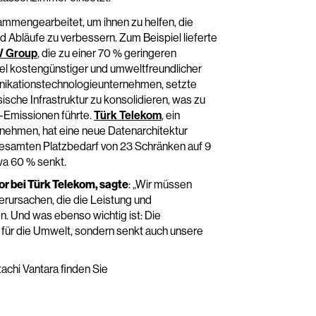
sammengearbeitet, um ihnen zu helfen, die
nd Abläufe zu verbessern. Zum Beispiel lieferte
 Group
, die zu einer 70 % geringeren
iel kostengünstiger und umweltfreundlicher
unikationstechnologieunternehmen, setzte
ische Infrastruktur zu konsolidieren, was zu
-Emissionen führte.
Türk Telekom
, ein
nehmen, hat eine neue Datenarchitektur
n gesamten Platzbedarf von 23 Schränken auf 9
wa 60 % senkt.
r bei Türk Telekom, sagte
: „Wir müssen
rursachen, die die Leistung und
n. Und was ebenso wichtig ist: Die
r für die Umwelt, sondern senkt auch unsere
achi Vantara finden Sie