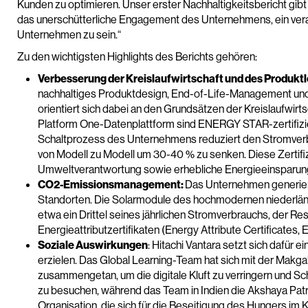
Kunden zu optimieren. Unser erster Nachhaltigkeitsbericht gibt Ei
das unerschütterliche Engagement des Unternehmens, ein ver
Unternehmen zu sein.“
Zu den wichtigsten Highlights des Berichts gehören:
Verbesserung der Kreislaufwirtschaft und des Produkt
nachhaltiges Produktdesign, End-of-Life-Management und
orientiert sich dabei an den Grundsätzen der Kreislaufwirts
Platform One-Datenplattform sind ENERGY STAR-zertifizier
Schaltprozess des Unternehmens reduziert den Stromverb
von Modell zu Modell um 30-40 % zu senken. Diese Zertifi
Umweltverantwortung sowie erhebliche Energieeinsparun
CO2-Emissionsmanagement:
Das Unternehmen generiert
Standorten. Die Solarmodule des hochmodernen niederlän
etwa ein Drittel seines jährlichen Stromverbrauchs, der Res
Energieattributzertifikaten (Energy Attribute Certificates
Soziale Auswirkungen
: Hitachi Vantara setzt sich dafür e
erzielen. Das Global Learning-Team hat sich mit der Makg
zusammengetan, um die digitale Kluft zu verringern und Sch
zu besuchen, während das Team in Indien die Akshaya Patr
Organisation, die sich für die Beseitigung des Hungers im