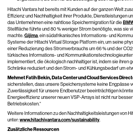
Hitachi Vantara hat bereits mit Kunden auf der ganzen Welt zu
Effizienz und Nachhaltigkeit ihrer Produkte, Dienstleistungen u
das Unternehmen eine nahtlose Speichermigration für die
BMW
Stellfläche führte und 80 % weniger Strom benötigte, was sie v
machte.
Gijima
, ein südafrikanisches Informations- und Komm
Systeme der Hitachi Virtual Storage Platform ein, um seine phys
einer Reduzierung des Stromverbrauchs um 66 % und der CO2
türkisches Informations- und Kommunikationstechnologieunter
implementiert, die ökologisch nachhaltiger ist, indem sie ihre
Schränke reduziert und den Strom- und Kühlungsbedarf um et
Mehmet Fatih Bekin, Data Center und Cloud Services Directo
sicherstellen, dass unsere Speichersysteme keine Engpässe ve
Zuverlässigkeit für unsere Endbenutzer beeinträchtigen könnte
Energieeffizienz unserer neuen VSP-Arrays ist nicht nur besse
Betriebskosten.“
Weitere Informationen zu den Nachhaltigkeitsleistungen von Hit
unter:
www.hitachivantara.com/sustainability
.
Zusätzliche Ressourcen