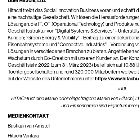
Über Hitachi, Ltd.
Hitachi treibt das Social Innovation Business voran und schaff
eine nachhaltige Gesellschaft. Wir lösen die Herausforderung
Lösungen, die IT, OT (Operational Technology) und Produkte nut
Geschäftsstruktur von "Digital Systems & Services" - Unterstüt
Kunden; "Green Energy & Mobility" - Beitrag zu einer dekarboni
Eisenbahnsysteme und "Connective Industries" - Verbindung vo
Lösungen in verschiedenen Branchen zu bieten. Angetrieben von
Wachstum durch Co-Creation mit unseren Kunden an. Der Kon
Geschäftsjahr 2022 (zum 31. März 2023) belief sich auf 10.881,1 
Tochtergesellschaften und rund 320.000 Mitarbeitern weltweit.
auf der Website des Unternehmens unter
https://www.hitachi
###
HITACHI ist eine Marke oder eingetragene Marke von Hitachi, L
und Firmennamen sind Eigentum ihrer j
MEDIENKONTAKT
Bastiaan van Amstel
Hitachi Vantara