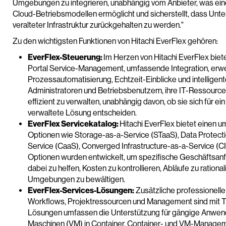
Umgebungen zu integrieren, unabhängig vom Anbieter, was ein
Cloud-Betriebsmodellen ermöglicht und sicherstellt, dass Unt
veralteter Infrastruktur zurückgehalten zu werden."
Zu den wichtigsten Funktionen von Hitachi EverFlex gehören:
EverFlex-Steuerung:
Im Herzen von Hitachi EverFlex biet
Portal Service-Management, umfassende Integration, erwe
Prozessautomatisierung, Echtzeit-Einblicke und intellige
Administratoren und Betriebsbenutzern, ihre IT-Ressourcen
effizient zu verwalten, unabhängig davon, ob sie sich für ei
verwaltete Lösung entscheiden.
EverFlex Servicekatalog:
Hitachi EverFlex bietet einen 
Optionen wie Storage-as-a-Service (STaaS), Data Protec
Service (CaaS), Converged Infrastructure-as-a-Service (CI
Optionen wurden entwickelt, um spezifische Geschäftsan
dabei zu helfen, Kosten zu kontrollieren, Abläufe zu ration
Umgebungen zu bewältigen.
EverFlex-Services-Lösungen:
Zusätzliche professionelle
Workflows, Projektressourcen und Management sind mit TC
Lösungen umfassen die Unterstützung für gängige Anwendu
Maschinen (VM) in Container, Container- und VM-Managem