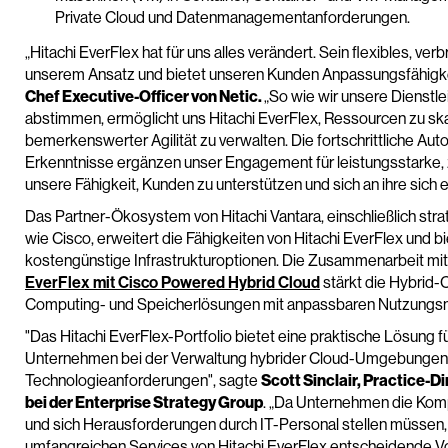
Private Cloud und Datenmanagementanforderungen.
„Hitachi EverFlex hat für uns alles verändert. Sein flexibles, v
unserem Ansatz und bietet unseren Kunden Anpassungsfähigkei
Chef Executive-Officer von Netic.
„So wie wir unsere Dienstl
abstimmen, ermöglicht uns Hitachi EverFlex, Ressourcen zu ska
bemerkenswerter Agilität zu verwalten. Die fortschrittliche Au
Erkenntnisse ergänzen unser Engagement für leistungsstarke, 
unsere Fähigkeit, Kunden zu unterstützen und sich an ihre sic
Das Partner-Ökosystem von Hitachi Vantara, einschließlich str
wie Cisco, erweitert die Fähigkeiten von Hitachi EverFlex und b
kostengünstige Infrastrukturoptionen. Die Zusammenarbeit 
EverFlex mit Cisco Powered Hybrid Cloud
stärkt die Hybrid-
Computing- und Speicherlösungen mit anpassbaren Nutzungsmo
"Das Hitachi EverFlex-Portfolio bietet eine praktische Lösung f
Unternehmen bei der Verwaltung hybrider Cloud-Umgebungen i
Technologieanforderungen", sagte
Scott Sinclair, Practice-D
bei der Enterprise Strategy Group
. „Da Unternehmen die Kom
und sich Herausforderungen durch IT-Personal stellen müssen, 
umfangreichen Services von Hitachi EverFlex entscheidende Vo