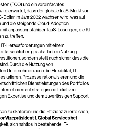
osten (TCO) und ein vereinfachtes
wird erwartet, dass der globale IaaS-Markt von
 US-Dollar im Jahr 2032 wachsen wird, was auf
n und die steigende Cloud-Adoption
en mit anpassungsfähigen IaaS-Lösungen, die KI
n zu treffen.
en IT-Herausforderungen mit einem
er tatsächlichen geschäftlichen Nutzung
vestitionen, sondern stellt auch sicher, dass die
ind. Durch die Nutzung von
n Unternehmen auch die Flexibilität, IT-
eskalieren, Prozesse rationalisieren und die
rtschrittlichen Dienstleistungen des Portfolios
Unternehmen auf strategische Initiativen
igen Expertise und dem zuverlässigen Support
n zu skalieren und die Effizienz zu erreichen,
or Vizepräsident f. Global Services bei
gkeit, sich nahtlos in bestehende IT-