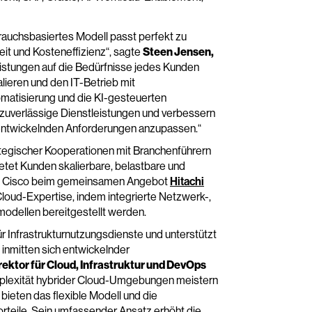
erbrauchsbasiertes Modell passt perfekt zu
t und Kosteneffizienz“, sagte
Steen Jensen,
eistungen auf die Bedürfnisse jedes Kunden
lieren und den IT-Betrieb mit
tomatisierung und die KI-gesteuerten
zuverlässige Dienstleistungen und verbessern
h entwickelnden Anforderungen anzupassen.“
ategischer Kooperationen mit Branchenführern
ietet Kunden skalierbare, belastbare und
mit Cisco beim gemeinsamen Angebot
Hitachi
Cloud-Expertise, indem integrierte Netzwerk-,
dellen bereitgestellt werden.
ür Infrastrukturnutzungsdienste und unterstützt
nmitten sich entwickelnder
irektor für Cloud, Infrastruktur und DevOps
plexität hybrider Cloud-Umgebungen meistern
bieten das flexible Modell und die
rteile. Sein umfassender Ansatz erhöht die