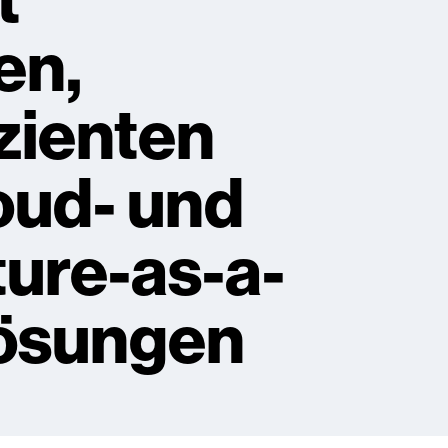
t
en,
zienten
oud- und
ture-as-a-
ösungen