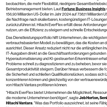
beobachten, die mehr Flexibilität, niedrigere Gesamtbetriebsk
Betriebsmanagement bieten. Laut
Fortune Business Insights
156,93 Milliarden US-Dollar im Jahr 2024 auf 738,11 Milliarden
die Nachfrage nach skalierbaren, kostengünstigen IT-Lösunge
zurückzuführen ist. Hitachi EverFlex erfüllt diese Anforderung
nutzen, um die Effizienz zu steigern und schnelle Entscheidunge
Das Dienstleistungsportfolio hilft Unternehmen, die wichtigst
verbrauchsbasierten Modell zu bewältigen, das die Kosten an d
ausrichtet. Dieser Ansatz reduziert nicht nur die anfänglichen In
IT-Ausgaben direkt an die Geschäftsanforderungen gebunden s
Hyperautomatisierung und KI-gesteuerten Erkenntnissen erhalte
Probleme schnell zu diagnostizieren und zu beheben, bevor sie 
Gesamtproduktivität steigern. Darüber hinaus verbessern die fo
die Sicherheit und schließen Qualifikationslücken, sodass sich 
konzentrieren können und gleichzeitig von der vertrauenswürd
von Hitachi Vantara profitieren können.
"Hitachi EverFlex bietet Unternehmen die Möglichkeit, Ressource
die moderne Unternehmen benötigen", sagte
Jeb Horton, Seni
Hitachi Vantara
. "Was das Portfolio auszeichnet, ist seine Fähi