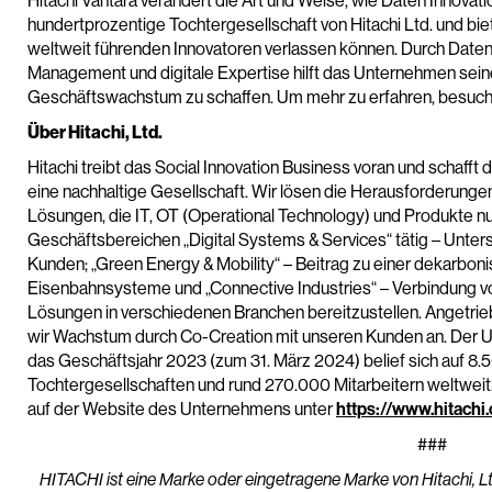
Hitachi Vantara verändert die Art und Weise, wie Daten Innovatio
hundertprozentige Tochtergesellschaft von Hitachi Ltd. und biet
weltweit führenden Innovatoren verlassen können. Durch Daten
Management und digitale Expertise hilft das Unternehmen sein
Geschäftswachstum zu schaffen. Um mehr zu erfahren, besuch
Über Hitachi, Ltd.
Hitachi treibt das Social Innovation Business voran und schaff
eine nachhaltige Gesellschaft. Wir lösen die Herausforderung
Lösungen, die IT, OT (Operational Technology) und Produkte nutz
Geschäftsbereichen „Digital Systems & Services“ tätig – Unters
Kunden; „Green Energy & Mobility“ – Beitrag zu einer dekarboni
Eisenbahnsysteme und „Connective Industries“ – Verbindung vo
Lösungen in verschiedenen Branchen bereitzustellen. Angetrieb
wir Wachstum durch Co-Creation mit unseren Kunden an. Der 
das Geschäftsjahr 2023 (zum 31. März 2024) belief sich auf 8.56
Tochtergesellschaften und rund 270.000 Mitarbeitern weltweit.
auf der Website des Unternehmens unter
https://www.hitachi
###
HITACHI ist eine Marke oder eingetragene Marke von Hitachi, L