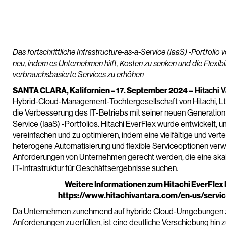
Das fortschrittliche Infrastructure-as-a-Service (IaaS) -Portfolio v
neu, indem es Unternehmen hilft, Kosten zu senken und die Flexib
verbrauchsbasierte Services zu erhöhen
SANTA CLARA, Kalifornien – 17. September 2024
–
Hitachi 
Hybrid-Cloud-Management-Tochtergesellschaft von Hitachi, Ltd
die Verbesserung des IT-Betriebs mit seiner neuen Generation 
Service (IaaS) -Portfolios. Hitachi EverFlex wurde entwickelt, 
vereinfachen und zu optimieren, indem eine vielfältige und verteil
heterogene Automatisierung und flexible Serviceoptionen verwa
Anforderungen von Unternehmen gerecht werden, die eine skali
IT-Infrastruktur für Geschäftsergebnisse suchen.
Weitere Informationen zum Hitachi EverFlex I
https://www.hitachivantara.com/en-us/servic
Da Unternehmen zunehmend auf hybride Cloud-Umgebungen zurüc
Anforderungen zu erfüllen, ist eine deutliche Verschiebung hin