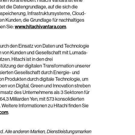
nen vorantreiben. Hitachi Vantara ist eine
et die Datengrundlage, auf die sich die
speicherung, Infrastruktursysteme, Cloud-
en Kunden, die Grundlage für nachhaltiges
en Sie:
www.hitachivantara.com
.
t durch den Einsatz von Daten und Technologie
en von Kunden und Gesellschaft mit Lumada-
en. Hitachi ist in den drei
tützung der digitalen Transformation unserer
sierten Gesellschaft durch Energie- und
n Produkten durch digitale Technologie, um
en von Digital, Green und Innovation streben
Umsatz des Unternehmens als 3 Sektoren für
4,3 Milliarden Yen, mit 573 konsolidierten
 Weitere Informationen zu Hitachi finden Sie
.com
.
td. Alle anderen Marken, Dienstleistungsmarken