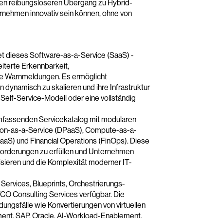
en reibungsloseren Übergang zu Hybrid-
ernehmen innovativ sein können, ohne von
et dieses Software-as-a-Service (SaaS) -
iterte Erkennbarkeit,
nte Warnmeldungen. Es ermöglicht
 dynamisch zu skalieren und ihre Infrastruktur
n Self-Service-Modell oder eine vollständig
umfassenden Servicekatalog mit modularen
tion-as-a-Service (DPaaS), Compute-as-a-
aaS) und Financial Operations (FinOps). Diese
forderungen zu erfüllen und Unternehmen
alisieren und die Komplexität moderner IT-
 Services, Blueprints, Orchestrierungs-
O Consulting Services verfügbar. Die
ngsfälle wie Konvertierungen von virtuellen
ent, SAP, Oracle, AI-Workload-Enablement,