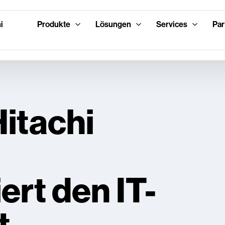
i
Produkte
Lösungen
Services
Par
itachi
ert den IT-