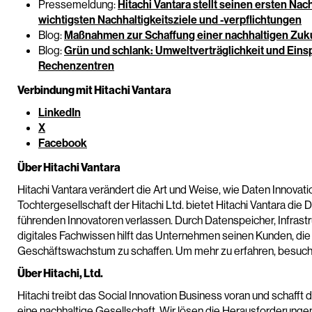
Pressemeldung:
Hitachi Vantara stellt seinen ersten Nac
wichtigsten Nachhaltigkeitsziele und -verpflichtungen
Blog:
Maßnahmen zur Schaffung einer nachhaltigen Zukun
Blog:
Grün und schlank: Umweltverträglichkeit und Ein
Rechenzentren
Verbindung mit Hitachi Vantara
LinkedIn
X
Facebook
Über Hitachi Vantara
Hitachi Vantara verändert die Art und Weise, wie Daten Innovat
Tochtergesellschaft der Hitachi Ltd. bietet Hitachi Vantara die 
führenden Innovatoren verlassen. Durch Datenspeicher, Infra
digitales Fachwissen hilft das Unternehmen seinen Kunden, die
Geschäftswachstum zu schaffen. Um mehr zu erfahren, besuc
Über Hitachi, Ltd.
Hitachi treibt das Social Innovation Business voran und schaff
eine nachhaltige Gesellschaft. Wir lösen die Herausforderung