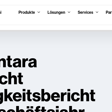
i
Produkte
Lösungen
Services
Par
ntara
icht
gkeitsbericht