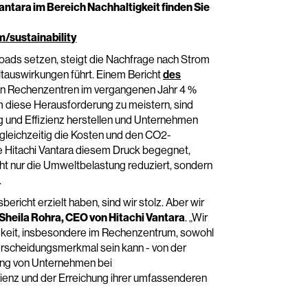
ntara im Bereich Nachhaltigkeit finden Sie
/sustainability
ads setzen, steigt die Nachfrage nach Strom
tauswirkungen führt. Einem Bericht
des
en Rechenzentren im vergangenen Jahr 4 %
 diese Herausforderung zu meistern, sind
g und Effizienz herstellen und Unternehmen
gleichzeitig die Kosten und den CO2-
ie Hitachi Vantara diesem Druck begegnet,
nicht nur die Umweltbelastung reduziert, sondern
.
bericht erzielt haben, sind wir stolz. Aber wir
Sheila Rohra, CEO von Hitachi Vantara
. „Wir
igkeit, insbesondere im Rechenzentrum, sowohl
terscheidungsmerkmal sein kann - von der
zung von Unternehmen bei
zienz und der Erreichung ihrer umfassenderen