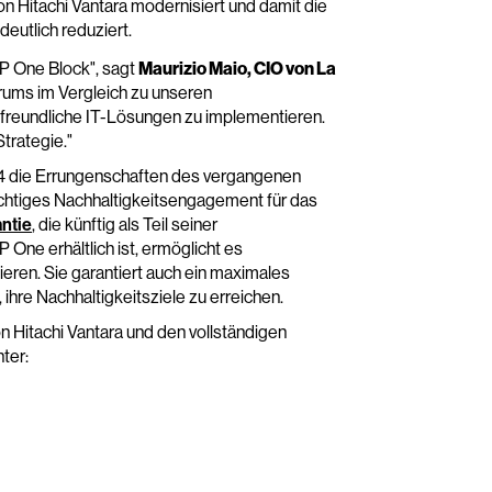
on Hitachi Vantara modernisiert und damit die
eutlich reduziert.
SP One Block", sagt
Maurizio Maio, CIO von La
ums im Vergleich zu unseren
eltfreundliche IT-Lösungen zu implementieren.
trategie."
24 die Errungenschaften des vergangenen
 wichtiges Nachhaltigkeitsengagement für das
ntie
, die künftig als Teil seiner
 One erhältlich ist, ermöglicht es
eren. Sie garantiert auch ein maximales
hre Nachhaltigkeitsziele zu erreichen.
 Hitachi Vantara und den vollständigen
ter: