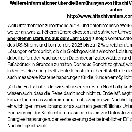
Weitere Informationen über die Bemühungen von Hitachi Va
unter:
http://www.hitachivantara.com
Weil Unternehmen zunehmend auf KI und datenintensive Worklo
weiter an, was zu höheren Energiekosten und stärkeren Umwel
Energieministeriums aus dem Jahr 2024
zufolge verbraucht
des US-Stroms und könnten bis 2028 bis zu 12 % erreichen. Um
Lösungen erforderlich, die ein Gleichgewicht zwischen Leistun
dabei helfen, den wachsenden Datenbedarf zu bewältigen und 
Fußabdruck in Grenzen zu halten. Der neue Bericht zeigt auf, w
indem es eine energieeffiziente Infrastruktur bereitstellt, die 
auch messbare Kosteneinsparungen für die Kunden ermöglicht
„Auf die Fortschritte, die wir seit unserem ersten Nachhaltigkeits
wissen auch, dass die Reise damit noch nicht zu Ende ist", sagt
konzentrieren uns weiterhin darauf, aufzuzeigen, wie Nachhalt
ein wichtiger Innovationsmotor als auch ein geschäftliches Un
Reduzierung der Kohlenstoffemissionen bis hin zur Unterstüt
Energieeinsparungen, der Verbesserung der betrieblichen Effi
Nachhaltigkeitsziele.