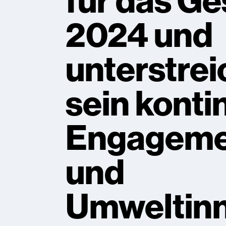
für das Ge
2024 und
unterstrei
sein konti
Engagemen
und
Umweltinn