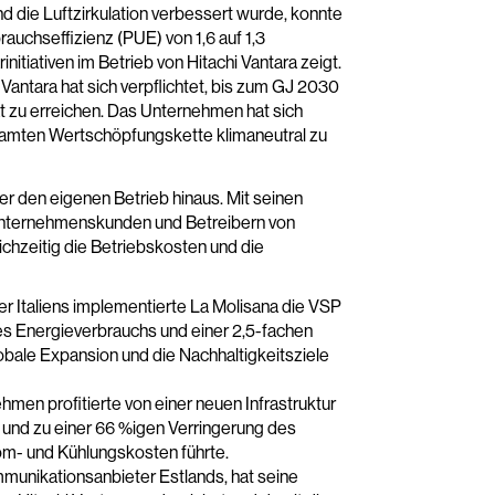
und die Luftzirkulation verbessert wurde, konnte
uchseffizienz (PUE) von 1,6 auf 1,3
tiativen im Betrieb von Hitachi Vantara zeigt.
 Vantara hat sich verpflichtet, bis zum GJ 2030
t zu erreichen. Das Unternehmen hat sich
samten Wertschöpfungskette klimaneutral zu
er den eigenen Betrieb hinaus. Mit seinen
Unternehmenskunden und Betreibern von
ichzeitig die Betriebskosten und die
ler Italiens implementierte La Molisana die VSP
es Energieverbrauchs und einer 2,5-fachen
obale Expansion und die Nachhaltigkeitsziele
men profitierte von einer neuen Infrastruktur
rd und zu einer 66 %igen Verringerung des
om- und Kühlungskosten führte.
ommunikationsanbieter Estlands, hat seine