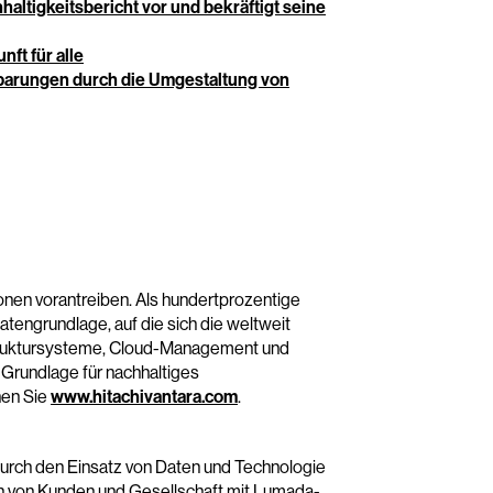
hhaltigkeitsbericht vor und bekräftigt seine
ft für alle
sparungen durch die Umgestaltung von
ionen vorantreiben. Als hundertprozentige
Datengrundlage, auf die sich die weltweit
struktursysteme, Cloud-Management und
 Grundlage für nachhaltiges
hen Sie
www.hitachivantara.com
.
t durch den Einsatz von Daten und Technologie
en von Kunden und Gesellschaft mit Lumada-