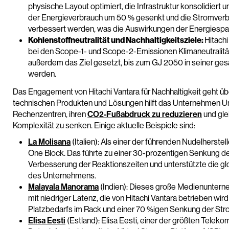
physische Layout optimiert, die Infrastruktur konsolidiert 
der Energieverbrauch um 50 % gesenkt und die Stromverbra
verbessert werden, was die Auswirkungen der Energiesparini
Kohlenstoffneutralität und Nachhaltigkeitsziele:
Hitachi
bei den Scope-1- und Scope-2-Emissionen Klimaneutralitä
außerdem das Ziel gesetzt, bis zum GJ 2050 in seiner ge
werden.
Das Engagement von Hitachi Vantara für Nachhaltigkeit geht üb
technischen Produkten und Lösungen hilft das Unternehmen 
Rechenzentren, ihren
CO2-Fußabdruck zu reduzieren
und gle
Komplexität zu senken. Einige aktuelle Beispiele sind:
La Molisana
(Italien): Als einer der führenden Nudelherstel
One Block. Das führte zu einer 30-prozentigen Senkung d
Verbesserung der Reaktionszeiten und unterstützte die gl
des Unternehmens.
Malayala Manorama
(Indien): Dieses große Medienunterneh
mit niedriger Latenz, die von Hitachi Vantara betrieben wi
Platzbedarfs im Rack und einer 70 %igen Senkung der Str
Elisa Eesti
(Estland): Elisa Eesti, einer der größten Telek