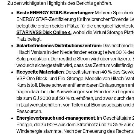
Zu den wichtigsten Highlights des Berichts gehören:
Beste ENERGY STAR-Bewertungen
: Mehrere Speicherlö
ENERGY STAR-Zertifizierung für ihre branchenführende Lei
belegt die ersten beiden Plätze für die energieeffiziente
STAR NVSS Disk Online 4
, wobei die Virtual Storage Pl
Platz belegt.
Solarbetriebenes Distributionszentrum:
Das hochmodern
Hitachi Vantara in den Niederlanden erzeugt etwa 30 % d
Solarproduktion. Der restliche Strom wird über verifizierte
wodurch sichergestellt wird, dass das Zentrum vollständig
Recycelte Materialien
: Derzeit stammen 40 % des Gewicht
VSP One Block- und File-Storage-Modelle von Hitachi Van
Kunststoff. Diese schwer entflammbaren Einfassungen en
tragen dazu bei, die Auswirkungen von Bränden zu begrenze
bis zum GJ 2030 auf 50 % zu erhöhen, und zwar durch den 
in Laufwerksbehältern, von Teilen auf Biomassebasis und du
Ressourcen.
Energieverbrauch und -management
: Im Geschäftsjahr
Energie, die zu 90 % aus dem Stromnetz und zu 35 % aus 
Windenergie stammte. Nach der Erneuerung des Rechenzen