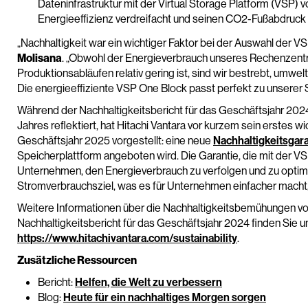
Dateninfrastruktur mit der Virtual Storage Platform (VSP) v
Energieeffizienz verdreifacht und seinen CO2-Fußabdruck d
„Nachhaltigkeit war ein wichtiger Faktor bei der Auswahl der V
Molisana
. „Obwohl der Energieverbrauch unseres Rechenzentr
Produktionsabläufen relativ gering ist, sind wir bestrebt, umw
Die energieeffiziente VSP One Block passt perfekt zu unserer S
Während der Nachhaltigkeitsbericht für das Geschäftsjahr 20
Jahres reflektiert, hat Hitachi Vantara vor kurzem sein erstes
Geschäftsjahr 2025 vorgestellt: eine neue
Nachhaltigkeitsgara
Speicherplattform angeboten wird. Die Garantie, die mit der VSP
Unternehmen, den Energieverbrauch zu verfolgen und zu optimi
Stromverbrauchsziel, was es für Unternehmen einfacher macht, i
Weitere Informationen über die Nachhaltigkeitsbemühungen von
Nachhaltigkeitsbericht für das Geschäftsjahr 2024 finden Sie un
https://www.hitachivantara.com/sustainability
.
Zusätzliche Ressourcen
Bericht:
Helfen, die Welt zu verbessern
Blog:
Heute für ein nachhaltiges Morgen sorgen