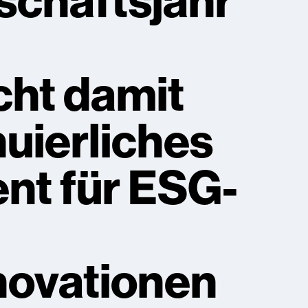
schäftsjahr
cht damit
nuierliches
t für ESG-
ovationen