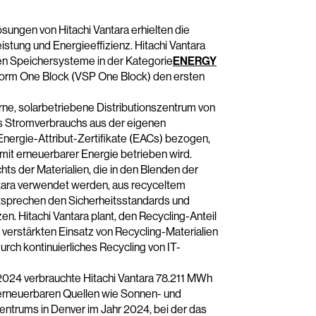
sungen von Hitachi Vantara erhielten die
stung und Energieeffizienz. Hitachi Vantara
sten Speichersysteme in der Kategorie
ENERGY
atform One Block (VSP One Block) den ersten
e, solarbetriebene Distributionszentrum von
es Stromverbrauchs aus der eigenen
 Energie-Attribut-Zertifikate (EACs) bezogen,
 mit erneuerbarer Energie betrieben wird.
s der Materialien, die in den Blenden der
tara verwendet werden, aus recyceltem
tsprechen den Sicherheitsstandards und
n. Hitachi Vantara plant, den Recycling-Anteil
verstärkten Einsatz von Recycling-Materialien
rch kontinuierliches Recycling von IT-
 2024 verbrauchte Hitachi Vantara 78.211 MWh
erneuerbaren Quellen wie Sonnen- und
trums in Denver im Jahr 2024, bei der das