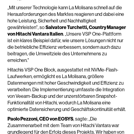
„Mit unserer Technologie kann La Molisana schnell auf die
Herausforderungen des Marktes reagieren und dabei eine
hohe Leistung, Sicherheit und Nachhaltigkeit
gewährleisten", so
Salvatore Turchetti, Country Manager
von Hitachi Vantara Italien
. „Unsere VSP One-Plattform
ist ein klares Beispiel dafür, wie unsere Lösungen nicht nur
die betriebliche Effizienz verbessern, sondern auch dazu
beitragen, die Umweltziele des Unternehmens zu
erreichen."
Hitachis VSP One Block, ausgestattet mit NVMe-Flash-
Laufwerken, ermöglicht es La Molisana, größere
Datenmengen mit hoher Geschwindigkeit und Effizienz zu
verarbeiten. Die Implementierung umfasste die Integration
von Veeam-Backup und der unzerstörbaren Snapshot-
Funktionalität von Hitachi, wodurch La Molisana eine
optimierte Datensicherung und Geschäftskontinuität erhält.
Paolo Pezzoni, CEO von EOSYS
, sagte: „Die
Zusammenarbeit mit dem Team von Hitachi Vantara war
grundlegend für den Erfolg dieses Projekts. Wir haben von