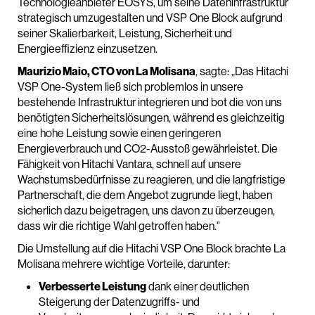
Technologieanbieter EOSYS, um seine Dateninfrastruktur
strategisch umzugestalten und VSP One Block aufgrund
seiner Skalierbarkeit, Leistung, Sicherheit und
Energieeffizienz einzusetzen.
Maurizio Maio, CTO von La Molisana
, sagte: „Das Hitachi
VSP One-System ließ sich problemlos in unsere
bestehende Infrastruktur integrieren und bot die von uns
benötigten Sicherheitslösungen, während es gleichzeitig
eine hohe Leistung sowie einen geringeren
Energieverbrauch und CO2-Ausstoß gewährleistet. Die
Fähigkeit von Hitachi Vantara, schnell auf unsere
Wachstumsbedürfnisse zu reagieren, und die langfristige
Partnerschaft, die dem Angebot zugrunde liegt, haben
sicherlich dazu beigetragen, uns davon zu überzeugen,
dass wir die richtige Wahl getroffen haben."
Die Umstellung auf die Hitachi VSP One Block brachte La
Molisana mehrere wichtige Vorteile, darunter:
Verbesserte Leistung
dank einer deutlichen
Steigerung der Datenzugriffs- und