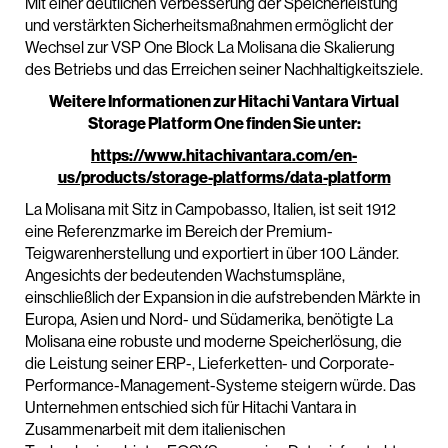
Mit einer deutlichen Verbesserung der Speicherleistung
und verstärkten Sicherheitsmaßnahmen ermöglicht der
Wechsel zur VSP One Block La Molisana die Skalierung
des Betriebs und das Erreichen seiner Nachhaltigkeitsziele.
Weitere Informationen zur Hitachi Vantara Virtual
Storage Platform One finden Sie unter:
https://www.hitachivantara.com/en-
us/products/storage-platforms/data-platform
La Molisana mit Sitz in Campobasso, Italien, ist seit 1912
eine Referenzmarke im Bereich der Premium-
Teigwarenherstellung und exportiert in über 100 Länder.
Angesichts der bedeutenden Wachstumspläne,
einschließlich der Expansion in die aufstrebenden Märkte in
Europa, Asien und Nord- und Südamerika, benötigte La
Molisana eine robuste und moderne Speicherlösung, die
die Leistung seiner ERP-, Lieferketten- und Corporate-
Performance-Management-Systeme steigern würde. Das
Unternehmen entschied sich für Hitachi Vantara in
Zusammenarbeit mit dem italienischen