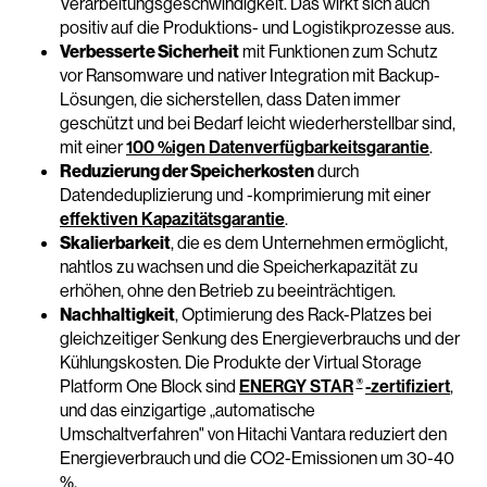
Verarbeitungsgeschwindigkeit. Das wirkt sich auch
positiv auf die Produktions- und Logistikprozesse aus.
Verbesserte Sicherheit
mit Funktionen zum Schutz
vor Ransomware und nativer Integration mit Backup-
Lösungen, die sicherstellen, dass Daten immer
geschützt und bei Bedarf leicht wiederherstellbar sind,
mit einer
100 %igen Datenverfügbarkeitsgarantie
.
Reduzierung der Speicherkosten
durch
Datendeduplizierung und -komprimierung mit einer
effektiven Kapazitätsgarantie
.
Skalierbarkeit
, die es dem Unternehmen ermöglicht,
nahtlos zu wachsen und die Speicherkapazität zu
erhöhen, ohne den Betrieb zu beeinträchtigen.
Nachhaltigkeit
, Optimierung des Rack-Platzes bei
gleichzeitiger Senkung des Energieverbrauchs und der
Kühlungskosten. Die Produkte der Virtual Storage
®
Platform One Block sind
ENERGY STAR
-zertifiziert
,
und das einzigartige „automatische
Umschaltverfahren" von Hitachi Vantara reduziert den
Energieverbrauch und die CO2-Emissionen um 30-40
%.