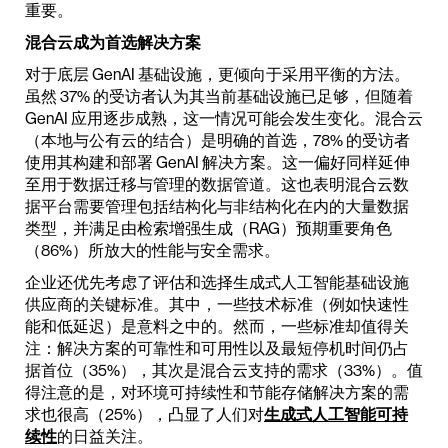
重要。
混合云成为首选解决方案
对于底层 GenAI 基础设施，更倾向于采用平衡的方法。
虽然 37% 的受访者认为其当前基础设施已足够，但随着
GenAI 应用逐步成熟，这一情况可能会发生变化。混合云
（本地与公有云的结合）是明确的首选，78% 的受访者
使用其构建和部署 GenAI 解决方案。这一偏好同样延伸
至用于数据迁移与管理的数据管道。这也表明混合云数
据平台需要管理包括结构化与非结构化在内的大量数据
类型，并满足由检索增强生成（RAG）预期重要角色
（86%）所放大的性能与安全需求。
企业还优先考虑了评估和选择生成式人工智能基础设施
供应商的关键标准。其中，一些技术标准（例如快速性
能和低延迟）是意料之中的。然而，一些标准却值得关
注：解决方案的可靠性和可用性以及最短停机时间仍占
据首位（35%），其次是混合云支持的需求（33%）。值
得注意的是，对环境可持续性和节能存储解决方案的需
求也很高（25%），凸显了人们对
生成式人工智能可持
续性
的日益关注。