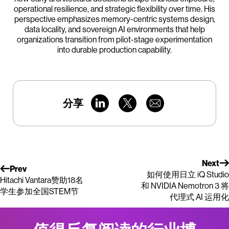
operational resilience, and strategic flexibility over time. His
perspective emphasizes memory-centric systems design,
data locality, and sovereign AI environments that help
organizations transition from pilot-stage experimentation
into durable production capability.
分享
Next
Prev
如何使用日立 iQ Studio
Hitachi Vantara赞助18名
和 NVIDIA Nemotron 3 将
学生参加全国STEM节
代理式 AI 运用化