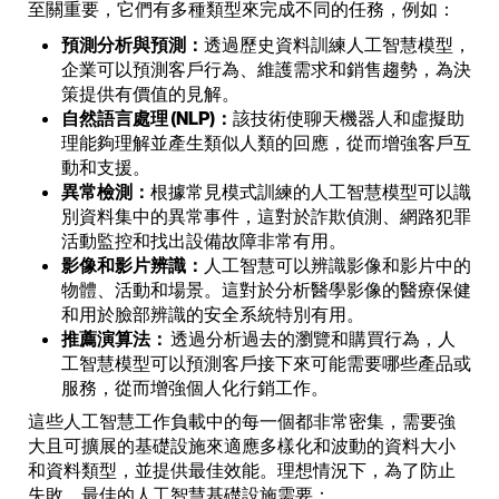
至關重要，它們有多種類型來完成不同的任務，例如：
預測分析與預測：
透過歷史資料訓練人工智慧模型，
企業可以預測客戶行為、維護需求和銷售趨勢，為決
策提供有價值的見解。
自然語言處理 (NLP)：
該技術使聊天機器人和虛擬助
理能夠理解並產生類似人類的回應，從而增強客戶互
動和支援。
異常檢測：
根據常見模式訓練的人工智慧模型可以識
別資料集中的異常事件，這對於詐欺偵測、網路犯罪
活動監控和找出設備故障非常有用。
影像和影片辨識：
人工智慧可以辨識影像和影片中的
物體、活動和場景。這對於分析醫學影像的醫療保健
和用於臉部辨識的安全系統特別有用。
推薦演算法：
透過分析過去的瀏覽和購買行為，人
工智慧模型可以預測客戶接下來可能需要哪些產品或
服務，從而增強個人化行銷工作。
這些人工智慧工作負載中的每一個都非常密集，需要強
大且可擴展的基礎設施來適應多樣化和波動的資料大小
和資料類型，並提供最佳效能。理想情況下，為了防止
失敗，最佳的人工智慧基礎設施需要：