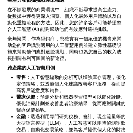
生產力和數據挑戰帶來機遇
在不斷發展的商業環境中，組織不斷尋求提高生產力、
從數據中獲得更深入洞察、個人化最終用戶體驗以及自
動化重複流程的方法。因此，您的許多客戶可能希望整
合人工智慧 (AI) 能夠幫助他們有效應對這些挑戰。
毫無疑問，作為經銷商，您確實有一個絕佳的機會來幫
助您的客戶識別適用的人工智慧用例並建立彈性基礎設
施來幫助他們應對這些挑戰，同時也為您自己的收入成
長開闢有利可圖圖的新途徑。
跨產業的人工智慧用例
零售：
人工智慧驅動的分析可以增強庫存管理，優化
定價策略，並透過個人化建議改善客戶服務，從而提
高客戶滿意度和銷售。
醫療保健：
預測分析和機器學習模型可以簡化診斷、
優化治療計劃並改善患者治療結果，從而應對關鍵的
醫療保健挑戰。
金融：
透過利用專門研究稅務、會計、現金流量等的
大型語言模型（LLM），人工智慧可以即時偵測詐欺
交易，自動化交易策略，並為客戶提供個人化的財務