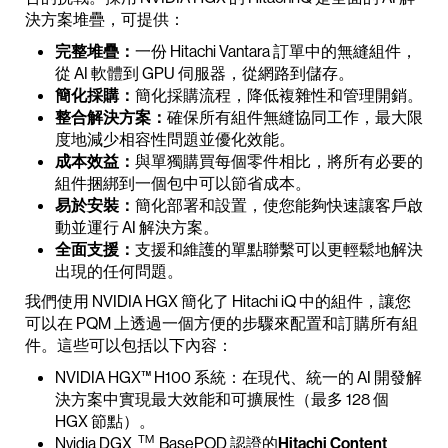
決方案堆疊，可提供：
完整堆疊：
一份 Hitachi Vantara 訂單中的無縫組件，
從 AI 軟體到 GPU 伺服器，從網路到儲存。
簡化採購：
簡化採購流程，降低複雜性和管理開銷。
整合解決方案：
確保所有組件無縫協同工作，最大限
度地減少相容性問題並優化效能。
成本效益：
與單獨購買每個零件相比，將所有必要的
組件捆綁到一個包中可以節省成本。
易於安裝：
簡化部署和設置，使您能夠快速讓客戶啟
動並運行 AI 解決方案。
全面支援：
支援和維護的單點聯繫可以更輕鬆地解決
出現的任何問題。
我們使用 NVIDIA HGX 簡化了 Hitachi iQ 中的組件，讓您
可以在 PQM 上透過一個方便的步驟來配置和訂購所有組
件。這些可以包括以下內容：
NVIDIA HGX™ H100 系統：在現代、統一的 AI 開發解
決方案中實現最大效能和可擴展性（最多 128 個
HGX 節點）。
TM
Nvidia DGX
BasePOD 認證的
Hitachi Content