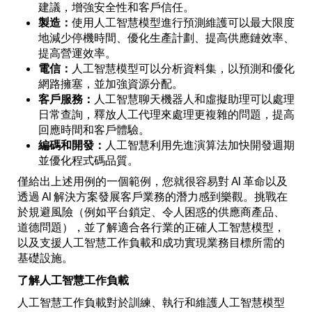
建議，增強安全性和客戶信任。
製造：
使用人工智慧模型進行預測維護可以最大限度
地減少停機時間、優化生產計劃、提高供應鏈效率、
提高營運效率。
電信：
人工智慧模型可以分析資料集，以預測和優化
網路擁塞，並加強資源分配。
客戶服務：
人工智慧聊天機器人和虛擬助理可以處理
日常查詢，釋放人工代理來處理更複雜的問題，提高
回應時間和客戶體驗。
編碼和開發：
人工智慧利用先進演算法加快開發週期
並優化程式碼品質。
僅給出上述用例的一個範例，您就很容易對 AI 革命以及
透過 AI 解決方案發展客戶業務的潛力感到樂觀。挑戰在
於規避風險（例如平台鎖定、令人困惑的供應商產品、
道德問題），並了解適合各行業的正確人工智慧模型，
以及支援人工智慧工作負載和成功實現業務目標所需的
基礎設施。
了解人工智慧工作負載
人工智慧工作負載對於訓練、執行和維護人工智慧模型