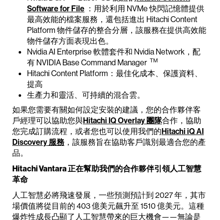
Software for File
：用於利用 NVMe 快閃記憶體提供
最高效能的檔案服務，還包括進出 Hitachi Content
Platform 物件儲存的整合分層，該服務在提供高效能
物件儲存方面表現出色。
Nvidia AI Enterprise 軟體套件和 Nvidia Network，配
TM
有 NVIDIA Base Command Manager
Hitachi Content Platform：最佳化成本、保護資料、
提高
生產力和靈活、可持續的混合雲。
如果您需要有關如何設定安裝的建議，您的合作夥伴客
戶經理可以協助您與
Hitachi IQ Overlay 團隊
合作，協助
您完成訂購流程，或者您也可以使用我們的
Hitachi iQ AI
Discovery 服務
，該服務旨在協助客戶識別最適合您的產
品。
Hitachi Vantara 正在幫助我們的合作夥伴引領人工智慧
革命
人工智慧必將飛速發展，一些預測預計到 2027 年，其市
場價值將從目前的 403 億美元飆升至 1510 億美元。這種
爆炸性成長凸顯了人工智慧帶來的巨大機會——無論是