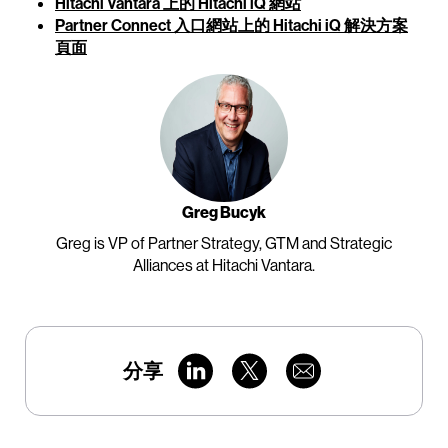
Hitachi Vantara 上的 Hitachi iQ 網站
Partner Connect 入口網站上的 Hitachi iQ 解決方案
頁面
Greg Bucyk
Greg is VP of Partner Strategy, GTM and Strategic
Alliances at Hitachi Vantara.
分享