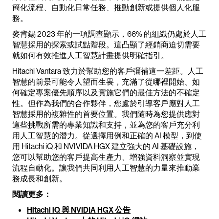
簡化流程、自動化日常任務、推動創新或提供個人化服
務。
麥肯錫 2023 年的一項調查顯示，66% 的組織仍處於人工
智慧採用的探索或試點階段。這凸顯了經銷商迫切需要
就如何有效推進人工智慧計畫提供明確指引。
Hitachi Vantara 致力於幫助您的客戶彌補這一差距。人工
智慧的前景可能令人望而生畏，充滿了從哪裡開始、如
何確定專案優先順序以及實施它們的最佳方法的不確定
性。但作為我們的合作夥伴，您處於引導客戶應對人工
智慧採用的複雜性的首要位置。我們隨時為您提供應對
這些挑戰所需的專業知識和支持，並為您的客戶充分利
用人工智慧的潛力。從選擇用例和正確的 AI 模型，到使
用 Hitachi iQ 和 NVIVIDA HGX 建立強大的 AI 基礎設施，
您可以幫助您的客戶提高生產力、增強資料洞察並實現
流程自動化。讓我們共同利用人工智慧的力量來推動業
務成長和創新。
閱讀更多：
Hitachi iQ 與 NVIDIA HGX 公告