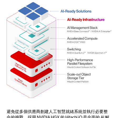
避免從多個供應商創建人工智慧就緒系統並執行必要整
合的挑戰。採用 NVIDIA HGX 的 Hitachi iQ 是全面的 AI 解