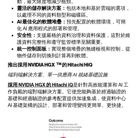
動，最大限度地減少瓶頸。
靈活的儲存解決方案：
包括本地和基於雲端的選項，
以處理不同的資料類型和磁碟區。
AI 最佳化的軟體堆疊：
預先配置的軟體環境，可簡
化 AI 應用程式的部署和管理。
安全性：
支援嚴格的資料治理和資料保護，這對於維
護資料完整性和遵守監管標準至關重要。
統一控制面板：
實現整個堆疊的無縫檢視和控制，從
物件儲存到切換到計算再到軟體。
TM
推出採用 NVIDIA HGX
的 Hitachi HiQ
端到端解決方案、單一供應商 AI 就緒基礎設施
採用 NVIDIA HGX 的 Hitachi iQ
是針對高效能運算和 AI 工
作負載的端對端解決方案。它使您能夠基於經過驗證的
基礎和經過驗證的參考配置提供加速集成，使資料中心
AI 基礎架構的設計、部署和管理變得更簡單、更快捷。