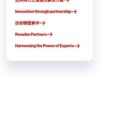
Innovation through partnership
技術聯盟夥伴
Reseller Partners
Harnessing the Power of Experts