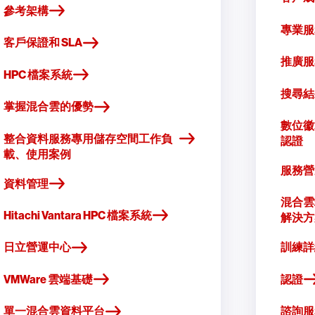
參考架構
專業服
客戶保證和 SLA
推廣服
HPC 檔案系統
搜尋結
掌握混合雲的優勢
數位徽章 
整合資料服務專用儲存空間工作負
認證
載、使用案例
服務營
資料管理
混合雲
Hitachi Vantara HPC 檔案系統
解決方
日立營運中心
訓練詳
VMWare 雲端基礎
認證
單一混合雲資料平台
諮詢服