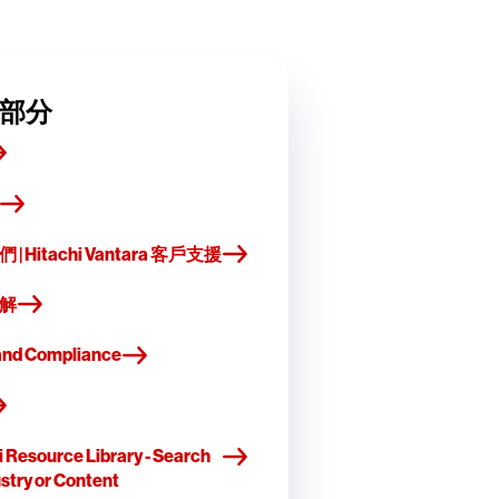
部分
| Hitachi Vantara 客戶支援
解
and Compliance
i Resource Library - Search
ustry or Content