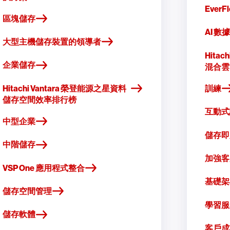
Ever
區塊儲存
AI 
大型主機儲存裝置的領導者
Hita
企業儲存
混合雲 (
Hitachi Vantara 榮登能源之星資料
訓練
儲存空間效率排行榜
互動式
中型企業
儲存即
中階儲存
加強客
VSP One 應用程式整合
基礎架
儲存空間管理
學習服
儲存軟體
客戶成