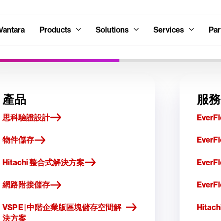
Vantara
Products
Solutions
Services
Par
產品
服務
思科驗證設計
EverFl
物件儲存
EverFl
Hitachi 整合式解決方案
Ever
網路附接儲存
Ever
VSP E | 中階企業版區塊儲存空間解
Hitac
決方案