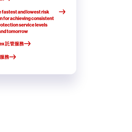
 fastest and lowest risk
n for achieving consistent
otection service levels
and tomorrow
Flex 託管服務
服務