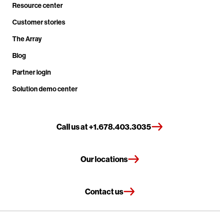
Resource center
Customer stories
The Array
Blog
Partner login
Solution demo center
Call us at +1.678.403.3035
Our locations
Contact us