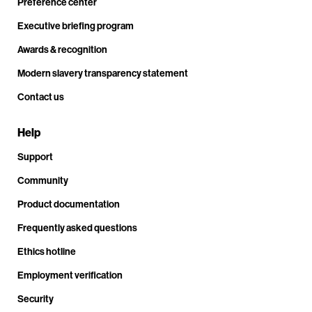
Preference center
Executive briefing program
Awards & recognition
Modern slavery transparency statement
Contact us
Help
Support
Community
Product documentation
Frequently asked questions
Ethics hotline
Employment verification
Security