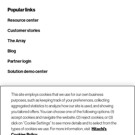
Popular links
Resource center
Customer stories
The Array
Blog
Partner login
Solution demo center
This site employs cookies that we use for our own business
Call us at +1.678.403.3035
purposes, such as keeping track of your preferences, collecting
aggregated statistics to analyze how our site is used, and showing
you tailored offers. You can choose one of the following options: (1)
Our locations
accept cookies and navigate the website; (2) reject cookies; or (3)
click on “Cookie Settings” to see more details and to select from the
types of cookies we use. For more information, visit
Hitachi's
Contact us
Cookies Policy.