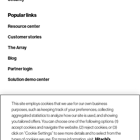
Popular links
Resource center
Customer stories
The Array
Blog
Partner login
Solution demo center
Call us at +1.678.403.3035
This site employs cookies that we use for our own business
purposes, such as keeping track of your preferences, collecting
aggregated statistics to analyze how our site is used, and showing
you tailored offers. You can choose one of the following options: (1)
Our locations
accept cookies and navigate the website; (2) reject cookies; or (3)
click on “Cookie Settings” to see more details and to select from the
types of cookies we use. For more information, visit
Hitachi's