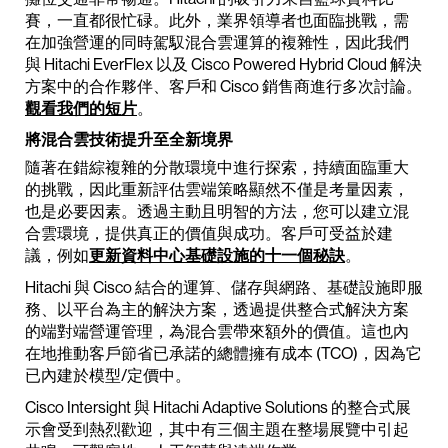
賽，一直都很忙碌。此外，業界領導者也面臨挑戰，需
在加強營運的同時駕馭混合雲運算的複雜性，因此我們
與 Hitachi EverFlex 以及 Cisco Powered Hybrid Cloud 解決
方案中的合作夥伴、客戶和 Cisco 銷售商進行多次討論。
觀看我們的短片
。
將混合雲技術提升至全新境界
隨著在錯綜複雜的分散環境中進行探索，持續面臨重大
的挑戰，因此重新評估雲端策略顯然不僅是考量因素，
也是必要因素。透過主動且明智的方法，您可以建立混
合雲環境，提供真正的價值與成功。客戶可受益於建
議，例如
更新資料中心基礎設施的十一個秘訣
。
Hitachi 與 Cisco 結合的運算、儲存與網路、基礎設施即服
務、以平台為主的解決方案，透過提供整合式解決方案
的端對端營運管理，為混合雲帶來額外的價值。這也內
在地推動客戶節省已承諾的總體擁有成本 (TCO)，因為它
已內建於模型/定價中。
Cisco Intersight 與 Hitachi Adaptive Solutions 的整合式展
示會受到熱烈歡迎，其中有三個主題在整場展覽中引起