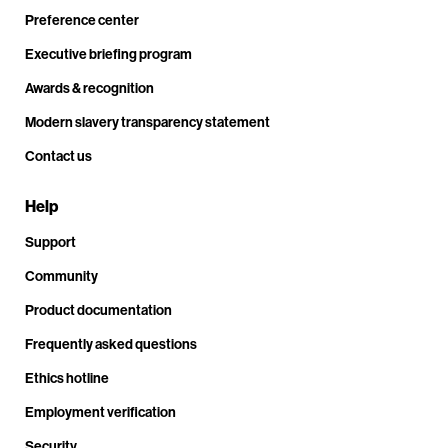
Preference center
Executive briefing program
Awards & recognition
Modern slavery transparency statement
Contact us
Help
Support
Community
Product documentation
Frequently asked questions
Ethics hotline
Employment verification
Security