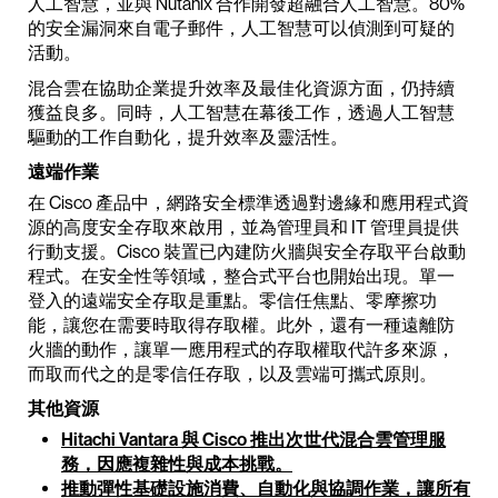
人工智慧，並與 Nutanix 合作開發超融合人工智慧。80%
的安全漏洞來自電子郵件，人工智慧可以偵測到可疑的
活動。
混合雲在協助企業提升效率及最佳化資源方面，仍持續
獲益良多。同時，人工智慧在幕後工作，透過人工智慧
驅動的工作自動化，提升效率及靈活性。
遠端作業
在 Cisco 產品中，網路安全標準透過對邊緣和應用程式資
源的高度安全存取來啟用，並為管理員和 IT 管理員提供
行動支援。Cisco 裝置已內建防火牆與安全存取平台啟動
程式。在安全性等領域，整合式平台也開始出現。單一
登入的遠端安全存取是重點。零信任焦點、零摩擦功
能，讓您在需要時取得存取權。此外，還有一種遠離防
火牆的動作，讓單一應用程式的存取權取代許多來源，
而取而代之的是零信任存取，以及雲端可攜式原則。
其他資源
Hitachi Vantara 與 Cisco 推出次世代混合雲管理服
務，因應複雜性與成本挑戰。
推動彈性基礎設施消費、自動化與協調作業，讓所有