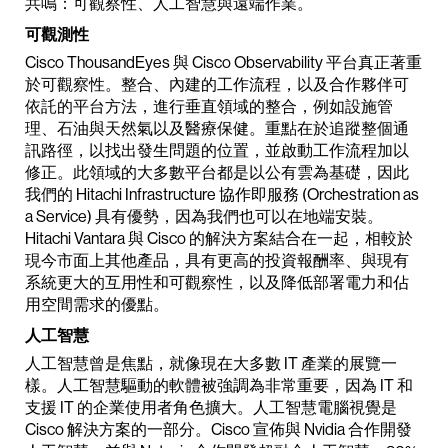
共鳴：可觀察性、人工智慧與遠端作業。
可觀測性
Cisco ThousandEyes 與 Cisco Observability 平台真正著重
於可觀察性。整合、內建的工作流程，以及合作夥伴可
依託的平台方法，進行垂直領域的整合，例如設施管
理、石油與天然氣以及醫療保健。重點在於追蹤整個通
訊路徑，以找出發生問題的位置，並啟動工作流程加以
修正。此領域的大多數平台都是以公有雲為基礎，因此
我們的 Hitachi Infrastructure 協作即服務 (Orchestration as
a Service) 具有優勢，因為我們也可以在地端安裝。
Hitachi Vantara 與 Cisco 的解決方案結合在一起，相較於
現今市面上其他產品，具有更高的投資報酬率、與現有
系統更大的互用性和可觀察性，以及降低部署電力和佔
用空間需求的優點。
人工智慧
人工智慧曾是焦點，就像現在大多數 IT 產業的展覽一
樣。人工智慧驅動的軟體被強調為非常重要，因為 IT 和
支援 IT 的企業使用者角色擴大。人工智慧電腦視覺是
Cisco 解決方案的一部分。Cisco 宣佈與 Nvidia 合作開發