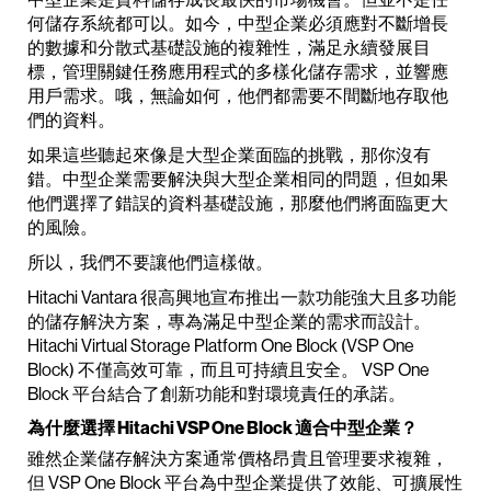
何儲存系統都可以。如今，中型企業必須應對不斷增長
的數據和分散式基礎設施的複雜性，滿足永續發展目
標，管理關鍵任務應用程式的多樣化儲存需求，並響應
用戶需求。哦，無論如何，他們都需要不間斷地存取他
們的資料。
如果這些聽起來像是大型企業面臨的挑戰，那你沒有
錯。中型企業需要解決與大型企業相同的問題，但如果
他們選擇了錯誤的資料基礎設施，那麼他們將面臨更大
的風險。
所以，我們不要讓他們這樣做。
Hitachi Vantara 很高興地宣布推出一款功能強大且多功能
的儲存解決方案，專為滿足中型企業的需求而設計。
Hitachi Virtual Storage Platform One Block (VSP One
Block) 不僅高效可靠，而且可持續且安全。 VSP One
Block 平台結合了創新功能和對環境責任的承諾。
為什麼選擇 Hitachi VSP One Block 適合中型企業？
雖然企業儲存解決方案通常價格昂貴且管理要求複雜，
但 VSP One Block 平台為中型企業提供了效能、可擴展性