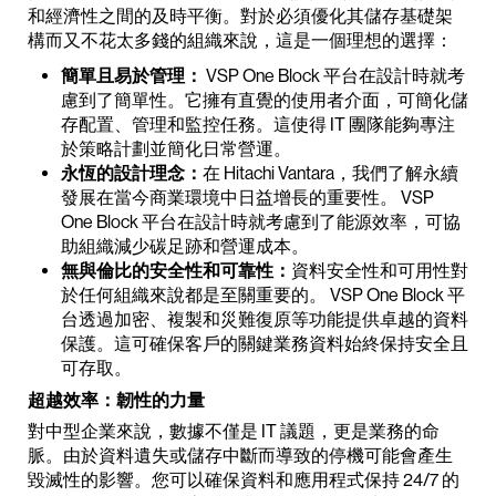
和經濟性之間的及時平衡。對於必須優化其儲存基礎架
構而又不花太多錢的組織來說，這是一個理想的選擇：
簡單且易於管理：
VSP One Block 平台在設計時就考
慮到了簡單性。它擁有直覺的使用者介面，可簡化儲
存配置、管理和監控任務。這使得 IT 團隊能夠專注
於策略計劃並簡化日常營運。
永恆的設計理念：
在 Hitachi Vantara，我們了解永續
發展在當今商業環境中日益增長的重要性。 VSP
One Block 平台在設計時就考慮到了能源效率，可協
助組織減少碳足跡和營運成本。
無與倫比的安全性和可靠性：
資料安全性和可用性對
於任何組織來說都是至關重要的。 VSP One Block 平
台透過加密、複製和災難復原等功能提供卓越的資料
保護。這可確保客戶的關鍵業務資料始終保持安全且
可存取。
超越效率：韌性的力量
對中型企業來說，數據不僅是 IT 議題，更是業務的命
脈。由於資料遺失或儲存中斷而導致的停機可能會產生
毀滅性的影響。您可以確保資料和應用程式保持 24/7 的