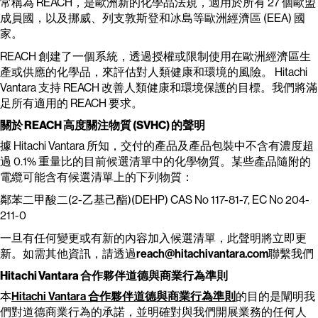
常稱為 REACH，是歐洲新的化學品法規，適用於所有 27 個歐盟
成員國，以及挪威、列支敦斯登和冰島等歐洲經濟區 (EEA) 國
家。
REACH 創建了一個系統，透過授權或限制使用在歐洲經濟區生
產或供應的化學品，來評估對人類健康和環境的風險。 Hitachi
Vantara 支持 REACH 改善人類健康和環境保護的目標。我們將滿
足所有適用的 REACH 要求。
關於 REACH 高度關注物質 (SVHC) 的聲明
據 Hitachi Vantara 所知，交付的產品及產品包裝中不含有濃度超
過 0.1% 重量比的目前候選清單中的化學物質。某些產品隨附的
電纜可能含有候選清單上的下列物質：
鄰苯二甲酸二(2-乙基己酯)(DEHP) CAS No 117-81-7, EC No 204-
211-0
一旦有任何變更或有新的內容加入候選清單，此聲明將立即更
新。如需其他資訊，請透過
reach@hitachivantara.com
聯繫我們
Hitachi Vantara 合作夥伴道德與商業行為準則
本
Hitachi Vantara 合作夥伴道德與商業行為準則
的目的是闡明我
們對道德商業行為的承諾，並明確對與我們開展業務的任何人