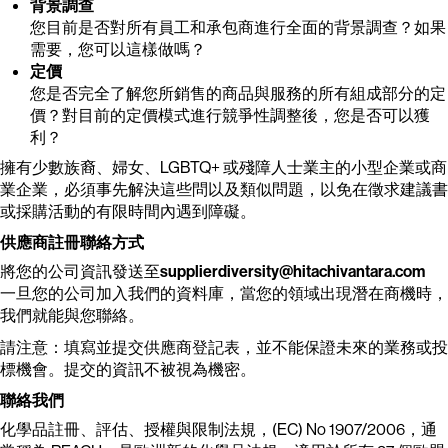
背景調查
您目前是否對所有員工和承包商進行全面的背景調查？如果
需要，您可以這樣做嗎？
定價
您是否完全了解您所銷售的商品與服務的所有組成部分的定
價？對目前的定價模式進行競爭性調整後，您是否可以獲
利？
擁有少數族裔、婦女、LGBTQ+ 或殘障人士業主的小型企業或商
業企業，必須事先解決這些問以及類似問題，以免在徵求建議書
或採購活動的有限時間內遇到障礙。
供應商註冊聯絡方式
將您的公司資訊發送至
supplierdiversity@hitachivantara.com
一旦您的公司加入我們的資料庫，當您的領域出現潛在商機時，
我們就能與您聯絡。
請注意：填寫並提交供應商登記表，並不能保證未來的業務或投
標機會。提交的資訊不被視為機密。
聯絡我們
化學品註冊、評估、授權與限制法規，(EC) No 1907/2006，通