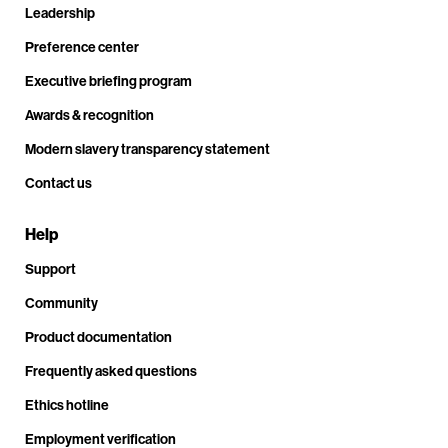
Leadership
Preference center
Executive briefing program
Awards & recognition
Modern slavery transparency statement
Contact us
Help
Support
Community
Product documentation
Frequently asked questions
Ethics hotline
Employment verification