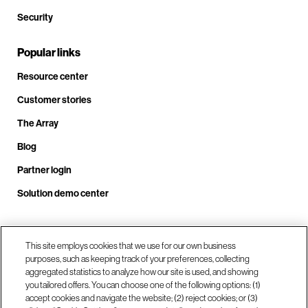
Security
Popular links
Resource center
Customer stories
The Array
Blog
Partner login
Solution demo center
This site employs cookies that we use for our own business
Call us at +1.678.403.3035
purposes, such as keeping track of your preferences, collecting
aggregated statistics to analyze how our site is used, and showing
you tailored offers. You can choose one of the following options: (1)
Our locations
accept cookies and navigate the website; (2) reject cookies; or (3)