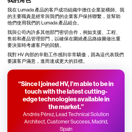
我在 Lumada 產品的客戶成功組織中擔任企業架構師。我
的主要職責是經常與我們的企業客戶保持聯繫，並幫助
他們使用我們的 Lumada 產品組合。
我與公司內許多其他部門密切合作，例如支援、工程、
售前和產品管理部門，以確保在圍繞產品路線圖做出重
要決策時考慮客戶的回饋。
我對 HV 內部的辛勤工作感到非常驕傲，因為這代表我們
要讓客戶滿意，進而達成更大的目標。
“Since I joined HV, I’m able to be in
touch with the latest cutting-
edge technologies available in
the market.”
Andrés Pérez, Lead Technical Solution
Architect, Customer Success, Madrid,
Spain