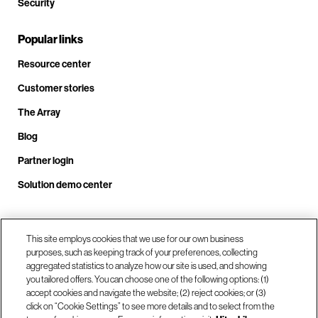
Security
Popular links
Resource center
Customer stories
The Array
Blog
Partner login
Solution demo center
Call us at +1.678.403.3035
This site employs cookies that we use for our own business
purposes, such as keeping track of your preferences, collecting
aggregated statistics to analyze how our site is used, and showing
you tailored offers. You can choose one of the following options: (1)
Our locations
accept cookies and navigate the website; (2) reject cookies; or (3)
click on “Cookie Settings” to see more details and to select from the