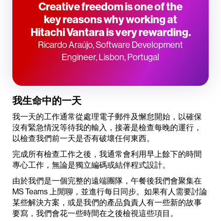
Creative freedom is one of the
key reasons why working at
Hitachi Vantara is very rewarding.
Ricardo Araújo, Software Development
Engineer, Lisbon, Portugal
我生命中的一天
我一天的工作通常從處理電子郵件及懈怠開始，以確保
沒有緊急情況等待我的輸入，接著是檢查每晚的運行，
以檢查我們前一天是否有破壞任何東西。
完成所有檢查工作之後，我通常會利用早上餘下的時間
專心工作，無論是獨立編碼或結伴程式設計。
由於我們是一個完整的遠端團隊，午餐後我們會聚集在
MS Teams 上閒聊，並進行每日同步。如果有人需要討論
某些解決方案，或是我們的產品負責人有一些新的故事
要寫，我們會花一些時間在之後檢視這些項目。