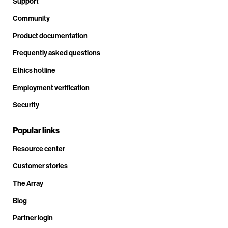
Support
Community
Product documentation
Frequently asked questions
Ethics hotline
Employment verification
Security
Popular links
Resource center
Customer stories
The Array
Blog
Partner login