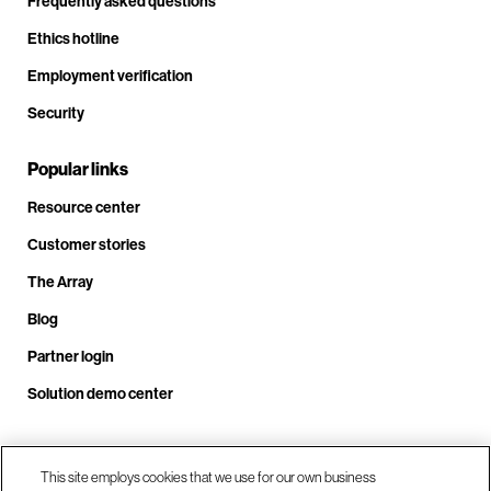
Frequently asked questions
Ethics hotline
Employment verification
Security
Popular links
Resource center
Customer stories
The Array
Blog
Partner login
Solution demo center
Call us at +1.678.403.3035
This site employs cookies that we use for our own business