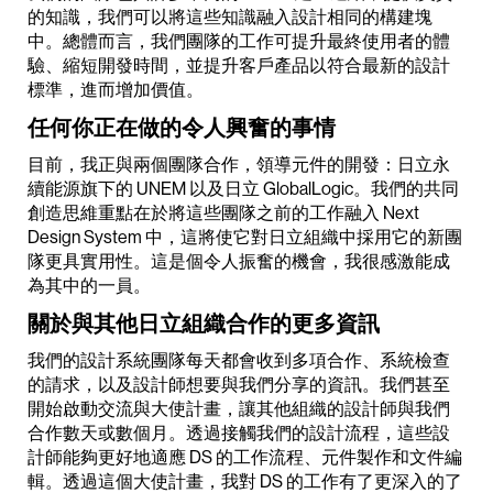
的知識，我們可以將這些知識融入設計相同的構建塊
中。總體而言，我們團隊的工作可提升最終使用者的體
驗、縮短開發時間，並提升客戶產品以符合最新的設計
標準，進而增加價值。
任何你正在做的令人興奮的事情
目前，我正與兩個團隊合作，領導元件的開發：日立永
續能源旗下的 UNEM 以及日立 GlobalLogic。我們的共同
創造思維重點在於將這些團隊之前的工作融入 Next
Design System 中，這將使它對日立組織中採用它的新團
隊更具實用性。這是個令人振奮的機會，我很感激能成
為其中的一員。
關於與其他日立組織合作的更多資訊
我們的設計系統團隊每天都會收到多項合作、系統檢查
的請求，以及設計師想要與我們分享的資訊。我們甚至
開始啟動交流與大使計畫，讓其他組織的設計師與我們
合作數天或數個月。透過接觸我們的設計流程，這些設
計師能夠更好地適應 DS 的工作流程、元件製作和文件編
輯。透過這個大使計畫，我對 DS 的工作有了更深入的了