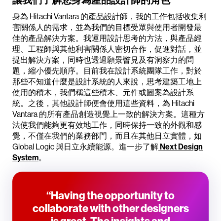
身為 Hitachi Vantara 的產品設計師，我的工作包括收集利
害關係人的需求，並為我們的目標受眾與使用者開發最
佳的產品解決方案。我運用設計思考的方法，與產品經
理、工程師與其他利害關係人密切合作，促進對話，並
提出解決方案，同時也透過願景瞥見及有洞察力的問
題，縮小優先順序。目前我在設計系統團隊工作，對於
那些不知道什麼是設計系統的人來說，思考建築工地上
使用的積木，我們稱這些積木、元件或圖案為設計系
統。之後，其他設計師便會使用這些資料，為 Hitachi
Vantara 的所有產品創造視覺上一致的解決方案。這種方
法使我們能夠更有效地工作，同時保持一致的外觀和感
覺，不僅在我們的業務部門，而且在其他日立實體，如
Global Logic 與日立永續能源。進一步了解
Next Design
System
。
“Having the opportunity to
collaborate with other designers