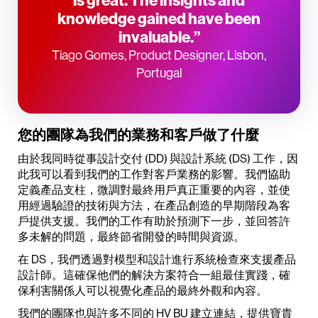
is great. The insights and
knowledge gained have been
invaluable.”
Tiago Gomes, Product Designer, Lisbon,
Portugal
您的團隊為我們的業務和客戶做了什麼
由於我同時從事設計交付 (DD) 與設計系統 (DS) 工作，因
此我可以看到我們的工作對客戶業務的影響。我們協助
定義產品支柱，微調對最終用戶真正重要的內容，並使
用經過驗證的技術與方法，在產品創造的早期階段為客
戶提供支援。我們的工作有助於預測下一步，並回答許
多未解的問題，最終節省開發的時間與資源。
在 DS，我們透過對模型和設計進行系統檢查來支援產品
設計師。這確保他們的解決方案符合一組最佳實踐，確
保利害關係人可以視覺化產品的最終外觀和內容。
我們的團隊也與許多不同的 HV BU 建立連結，提供寶貴